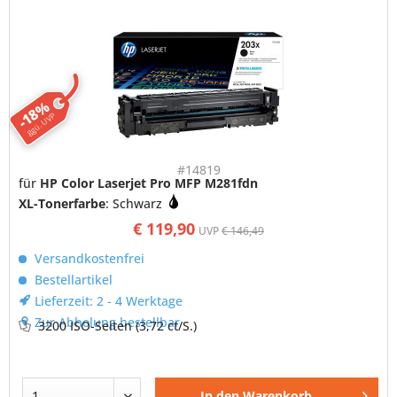
-18%
ggü. UVP
#14819
für
HP Color Laserjet Pro MFP M281fdn
XL-Tonerfarbe
: Schwarz
€ 119,90
UVP
€ 146,49
Versandkostenfrei
Bestellartikel
Lieferzeit: 2 - 4 Werktage
Zur Abholung bestellbar
3200 ISO-Seiten
(3,72 ct/S.)
In den
Warenkorb