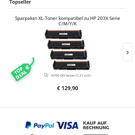
Topseller
Sparpaket XL-Toner kompatibel zu HP 203X Serie
C/M/Y/K
TOP
DEAL
10700 ISO-Seiten
(1,21 ct/S.)
€ 129,90