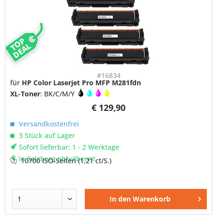
TOP
DEAL
#16834
für
HP Color Laserjet Pro MFP M281fdn
XL-Toner
: BK/C/M/Y
€ 129,90
Versandkostenfrei
3 Stück auf Lager
Sofort lieferbar: 1 - 2 Werktage
In Salzburg abholbereit
10700 ISO-Seiten
(1,21 ct/S.)
In den
Warenkorb