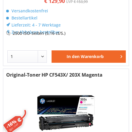
€ 129,90
UVP
€ 153,99
Versandkostenfrei
Bestellartikel
Lieferzeit: 4 - 7 Werktage
Zur Abholung bestellbar
2500 ISO-Seiten
(5,16 ct/S.)
In den
Warenkorb
Original-Toner HP CF543X/ 203X Magenta
-16%
ggü. UVP