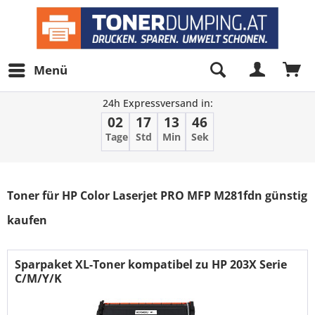
Menü
24h Expressversand in:
02
17
13
46
Tage
Std
Min
Sek
Filter
Toner für HP Color Laserjet PRO MFP M281fdn günstig
kaufen
Sparpaket XL-Toner kompatibel zu HP 203X Serie
C/M/Y/K