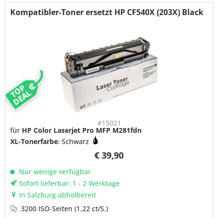
Kompatibler-Toner ersetzt HP CF540X (203X) Black
TOP
DEAL
#15021
für
HP Color Laserjet Pro MFP M281fdn
XL-Tonerfarbe
: Schwarz
€ 39,90
Nur wenige verfügbar
Sofort lieferbar: 1 - 2 Werktage
In Salzburg abholbereit
3200 ISO-Seiten
(1,22 ct/S.)