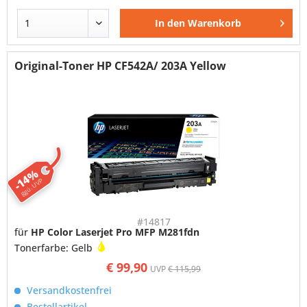
In den
Warenkorb
Original-Toner HP CF542A/ 203A Yellow
-14%
ggü. UVP
#14817
für
HP Color Laserjet Pro MFP M281fdn
Tonerfarbe: Gelb
€ 99,90
UVP
€ 115,99
Versandkostenfrei
Bestellartikel