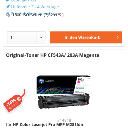
Lieferzeit: 2 - 4 Werktage
Zur Abholung bestellbar
1300 ISO-Seiten
(7,62 ct/S.)
In den
Warenkorb
Original-Toner HP CF543A/ 203A Magenta
-14%
ggü. UVP
#14818
für
HP Color Laserjet Pro MFP M281fdn