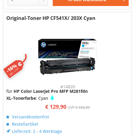
Original-Toner HP CF541X/ 203X Cyan
-16%
ggü. UVP
#14820
für
HP Color Laserjet Pro MFP M281fdn
XL-Tonerfarbe
: Cyan
€ 129,90
UVP
€ 153,99
Versandkostenfrei
Bestellartikel
Lieferzeit: 2 - 4 Werktage