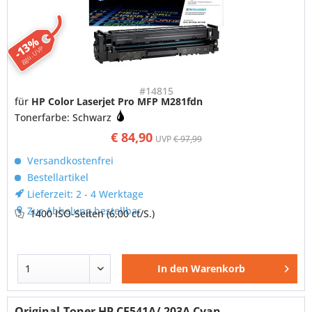
-13%
ggü. UVP
#14815
für
HP Color Laserjet Pro MFP M281fdn
Tonerfarbe: Schwarz
€ 84,90
UVP
€ 97,99
Versandkostenfrei
Bestellartikel
Lieferzeit: 2 - 4 Werktage
Zur Abholung bestellbar
1400 ISO-Seiten
(6,00 ct/S.)
In den
Warenkorb
Original-Toner HP CF541A/ 203A Cyan