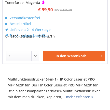
Tonerfarbe: Magenta
€ 99,90
UVP
€ 115,99
Versandkostenfrei
Bestellartikel
Lieferzeit: 2 - 4 Werktage
Zur Abholung bestellbar
1300 ISO-Seiten
(7,62 ct/S.)
In den
Warenkorb
Multifunktionsdrucker (4-in-1) HP Color Laserjet PRO
MFP M281fdn Der HP Color Laserjet PRO MFP M281fdn
ist ein sehr kompakter Farblaser-Multifunktionsdrucker
mit dem man drucken, kopieren,...
mehr erfahren »