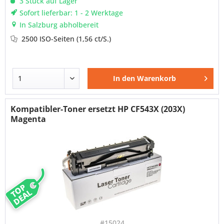
3 Stück auf Lager
Sofort lieferbar: 1 - 2 Werktage
In Salzburg abholbereit
2500 ISO-Seiten
(1,56 ct/S.)
In den
Warenkorb
Kompatibler-Toner ersetzt HP CF543X (203X)
Magenta
TOP
DEAL
#15024