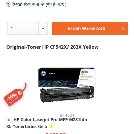
Zur Abholung bestellbar
2500 ISO-Seiten
(5,16 ct/S.)
In den
Warenkorb
Original-Toner HP CF542X/ 203X Yellow
-16%
ggü. UVP
#14821
für
HP Color Laserjet Pro MFP M281fdn
XL-Tonerfarbe
: Gelb