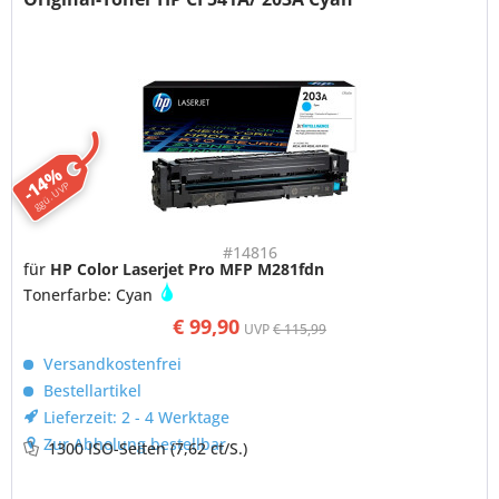
-14%
ggü. UVP
#14816
für
HP Color Laserjet Pro MFP M281fdn
Tonerfarbe: Cyan
€ 99,90
UVP
€ 115,99
Versandkostenfrei
Bestellartikel
Lieferzeit: 2 - 4 Werktage
Zur Abholung bestellbar
1300 ISO-Seiten
(7,62 ct/S.)