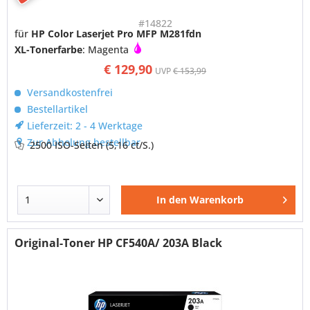
#14822
für
HP Color Laserjet Pro MFP M281fdn
XL-Tonerfarbe
: Magenta
€ 129,90
UVP
€ 153,99
Versandkostenfrei
Bestellartikel
Lieferzeit: 2 - 4 Werktage
Zur Abholung bestellbar
2500 ISO-Seiten
(5,16 ct/S.)
In den
Warenkorb
Original-Toner HP CF540A/ 203A Black