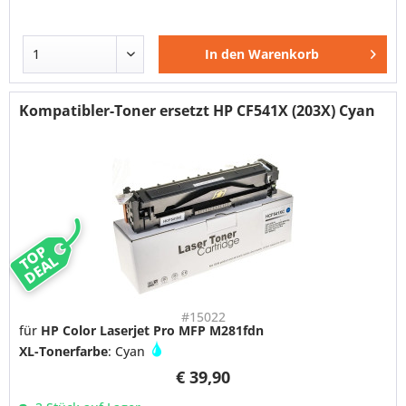
In den
Warenkorb
Kompatibler-Toner ersetzt HP CF541X (203X) Cyan
TOP
DEAL
#15022
für
HP Color Laserjet Pro MFP M281fdn
XL-Tonerfarbe
: Cyan
€ 39,90