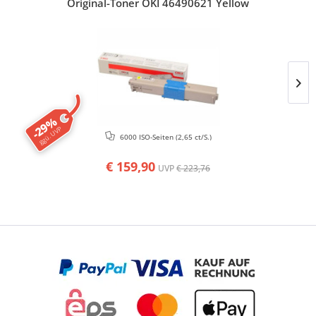
Original-Toner OKI 46490621 Yellow
-29%
ggü. UVP
6000 ISO-Seiten
(2,65 ct/S.)
€ 159,90
UVP
€ 223,76