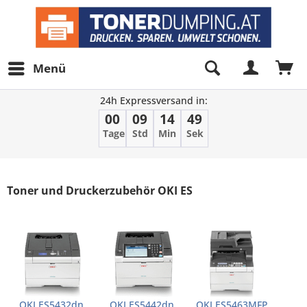
Menü
24h Expressversand in:
00
09
14
49
Tage
Std
Min
Sek
Filter
Toner und Druckerzubehör OKI ES
OKI ES5432dn
OKI ES5442dn
OKI ES5463MFP