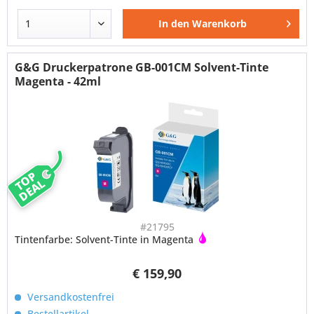
In den
Warenkorb
G&G Druckerpatrone GB-001CM Solvent-Tinte
Magenta - 42ml
TOP
DEAL
#21795
Tintenfarbe: Solvent-Tinte in Magenta
€ 159,90
Versandkostenfrei
Bestellartikel