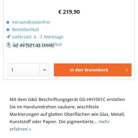
€ 219,90
Versandkostenfrei
Bestellartikel
Lieferzeit: 4 - 7 Werktage
Zur Abholung bestellbar
42 ml
(521,43 ct/ml)
In den
Warenkorb
Mit dem G&G Beschriftungsgerät GG‑HH1001C erstellen
Sie im Handumdrehen saubere, wischfeste
Markierungen auf glatten Oberflächen wie Glas, Metall,
Kunststoff oder Papier. Die pigmentierte...
mehr
erfahren »