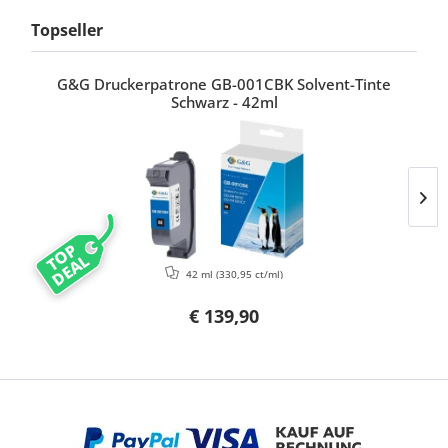
Topseller
G&G Druckerpatrone GB-001CBK Solvent-Tinte
Schwarz - 42ml
TOP
DEAL
42 ml
(330,95 ct/ml)
€ 139,90