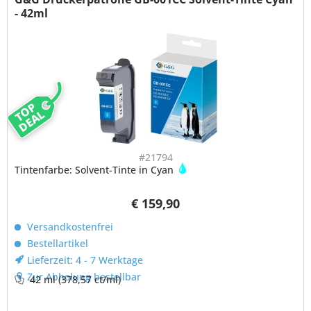
- 42ml
TOP
DEAL
#21794
Tintenfarbe: Solvent-Tinte in Cyan
€ 159,90
Versandkostenfrei
Bestellartikel
Lieferzeit: 4 - 7 Werktage
Zur Abholung bestellbar
42 ml
(378,57 ct/ml)