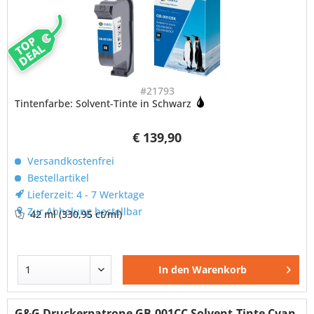
TOP
DEAL
#21793
Tintenfarbe: Solvent-Tinte in Schwarz
€ 139,90
Versandkostenfrei
Bestellartikel
Lieferzeit: 4 - 7 Werktage
Zur Abholung bestellbar
42 ml
(330,95 ct/ml)
In den
Warenkorb
G&G Druckerpatrone GB-001CC Solvent-Tinte Cyan