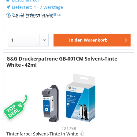
Lieferzeit: 4 - 7 Werktage
Zur Abholung bestellbar
42 ml
(378,57 ct/ml)
In den
Warenkorb
G&G Druckerpatrone GB-001CM Solvent-Tinte
White - 42ml
TOP
DEAL
#21798
Tintenfarbe: Solvent-Tinte in White