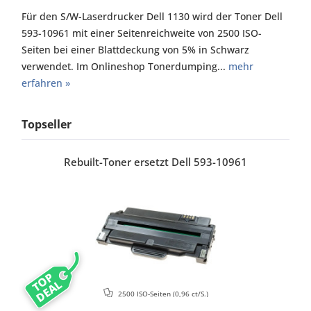
Für den S/W-Laserdrucker Dell 1130 wird der Toner Dell
593-10961 mit einer Seitenreichweite von 2500 ISO-
Seiten bei einer Blattdeckung von 5% in Schwarz
verwendet. Im Onlineshop Tonerdumping...
mehr
erfahren »
Topseller
Rebuilt-Toner ersetzt Dell 593-10961
TOP
DEAL
2500 ISO-Seiten
(0,96 ct/S.)