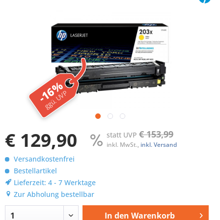
-16%
ggü. UVP
€ 129,90
€ 153,99
statt UVP
inkl. MwSt.,
inkl. Versand
Versandkostenfrei
Bestellartikel
Lieferzeit: 4 - 7 Werktage
Zur Abholung bestellbar
In den
Warenkorb