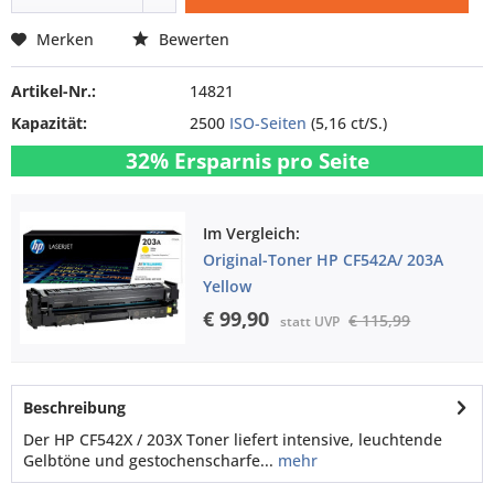
Merken
Bewerten
Artikel-Nr.:
14821
Kapazität:
2500
ISO-Seiten
(5,16 ct/S.)
32% Ersparnis pro Seite
Im Vergleich:
Original-Toner HP CF542A/ 203A
Yellow
€ 99,90
€ 115,99
statt UVP
Beschreibung
Der HP CF542X / 203X Toner liefert intensive, leuchtende
Gelbtöne und gestochenscharfe...
mehr