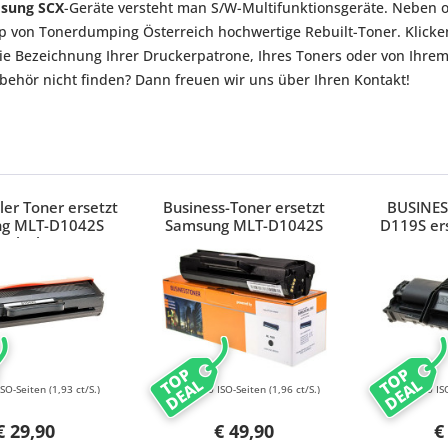
sung SCX
-Geräte versteht man S/W-Multifunktionsgeräte. Neben 
 von Tonerdumping Österreich hochwertige Rebuilt-Toner. Klicken
ie Bezeichnung Ihrer Druckerpatrone, Ihres Toners oder von Ihre
ehör nicht finden? Dann freuen wir uns über Ihren Kontakt!
er Toner ersetzt
Business-Toner ersetzt
BUSINES
g MLT-D1042S
Samsung MLT-D1042S
D119S er
Black
ML1610D
SC
TOP
TOP
DEAL
DEAL
ISO-Seiten
(1,93 ct/S.)
2500 ISO-Seiten
(1,96 ct/S.)
3000 IS
€ 29,90
€ 49,90
€