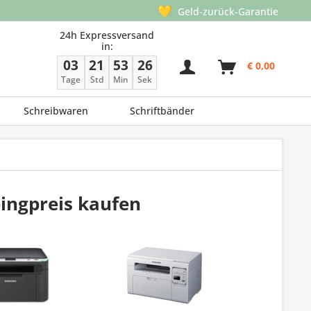
💛
Geld-zurück-Garantie
24h Expressversand
in:
03
21
53
26
€ 0,00
Tage
Std
Min
Sek
Schreibwaren
Schriftbänder
ingpreis kaufen