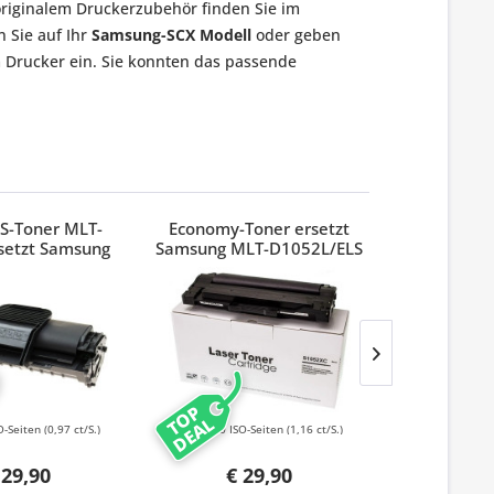
originalem Druckerzubehör finden Sie im
 Sie auf Ihr
Samsung-SCX Modell
oder geben
m Drucker ein. Sie konnten das passende
S-Toner MLT-
Economy-Toner ersetzt
Business-T
setzt Samsung
Samsung MLT-D1052L/ELS
Samsung
2, ML2010D3,
X4521D3
TOP
TOP
DEAL
DEAL
O-Seiten
(0,97 ct/S.)
2500 ISO-Seiten
(1,16 ct/S.)
2000 ISO-
 29,90
€ 29,90
€ 