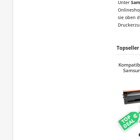
Unter
Sam
Onlineshop
sie oben d
Druckerzub
Topseller
Kompatibl
Samsun
TOP
DEAL
1500 