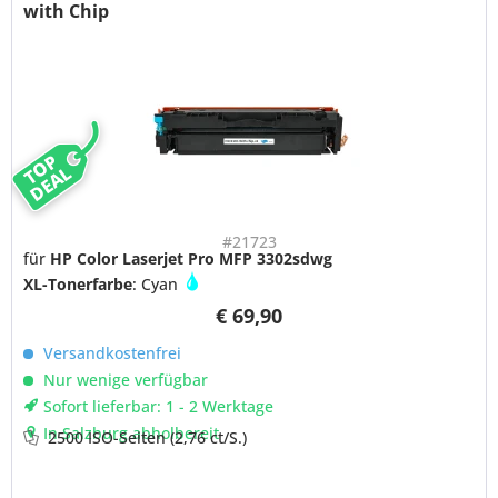
with Chip
TOP
DEAL
#21723
für
HP Color Laserjet Pro MFP 3302sdwg
XL-Tonerfarbe
: Cyan
€ 69,90
Versandkostenfrei
Nur wenige verfügbar
Sofort lieferbar: 1 - 2 Werktage
In Salzburg abholbereit
2500 ISO-Seiten
(2,76 ct/S.)