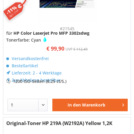
-11%
ggü. UVP
#21545
für
HP Color Laserjet Pro MFP 3302sdwg
Tonerfarbe: Cyan
€ 99,90
UVP
€ 112,49
Versandkostenfrei
Bestellartikel
Lieferzeit: 2 - 4 Werktage
Zur Abholung bestellbar
1200 ISO-Seiten
(8,25 ct/S.)
In den
Warenkorb
Original-Toner HP 219A (W2192A) Yellow 1,2K