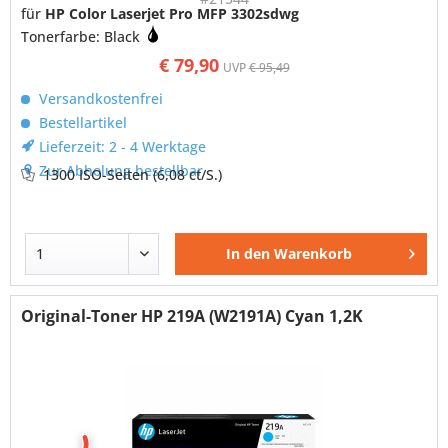
für
HP Color Laserjet Pro MFP 3302sdwg
Tonerfarbe: Black
€ 79,90
UVP
€ 95,49
Versandkostenfrei
Bestellartikel
Lieferzeit: 2 - 4 Werktage
Zur Abholung bestellbar
1300 ISO-Seiten
(6,08 ct/S.)
In den
Warenkorb
Original-Toner HP 219A (W2191A) Cyan 1,2K