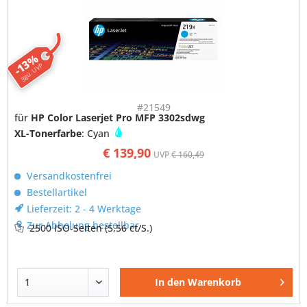
-13%
ggü. UVP
#21549
für
HP Color Laserjet Pro MFP 3302sdwg
XL-Tonerfarbe
: Cyan
€ 139,90
UVP
€ 160,49
Versandkostenfrei
Bestellartikel
Lieferzeit: 2 - 4 Werktage
Zur Abholung bestellbar
2500 ISO-Seiten
(5,56 ct/S.)
In den
Warenkorb