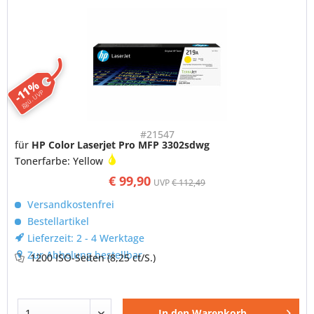
-11%
ggü. UVP
#21547
für
HP Color Laserjet Pro MFP 3302sdwg
Tonerfarbe: Yellow
€ 99,90
UVP
€ 112,49
Versandkostenfrei
Bestellartikel
Lieferzeit: 2 - 4 Werktage
Zur Abholung bestellbar
1200 ISO-Seiten
(8,25 ct/S.)
In den
Warenkorb