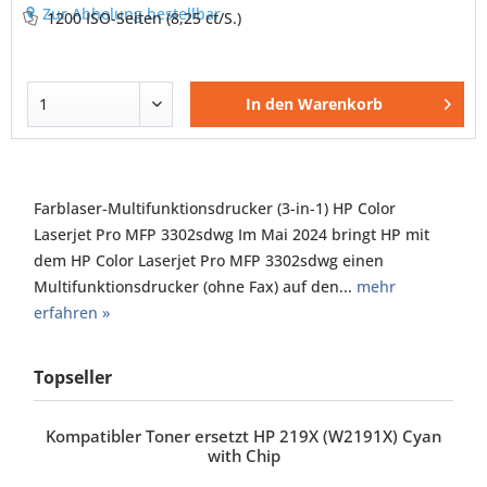
Zur Abholung bestellbar
1200 ISO-Seiten
(8,25 ct/S.)
In den
Warenkorb
Farblaser-Multifunktionsdrucker (3-in-1) HP Color
Laserjet Pro MFP 3302sdwg Im Mai 2024 bringt HP mit
dem HP Color Laserjet Pro MFP 3302sdwg einen
Multifunktionsdrucker (ohne Fax) auf den...
mehr
erfahren »
Topseller
Kompatibler Toner ersetzt HP 219X (W2191X) Cyan
with Chip