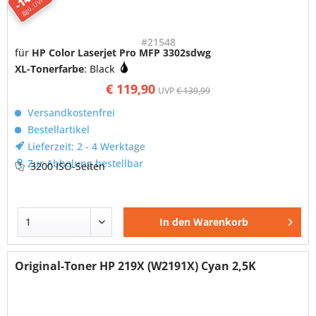
ggü. UVP
#21548
für
HP Color Laserjet Pro MFP 3302sdwg
XL-Tonerfarbe
: Black
€ 119,90
UVP
€ 139,99
Versandkostenfrei
Bestellartikel
Lieferzeit: 2 - 4 Werktage
Zur Abholung bestellbar
3200 ISO-Seiten
In den
Warenkorb
Original-Toner HP 219X (W2191X) Cyan 2,5K