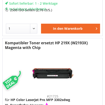
Sofort lieferbar: 1 - 2 Werktage
In Salzburg abholbereit
2500 ISO-Seiten
(2,76 ct/S.)
In den
Warenkorb
Kompatibler Toner ersetzt HP 219X (W2193X)
Magenta with Chip
TOP
DEAL
#21725
für
HP Color Laserjet Pro MFP 3302sdwg