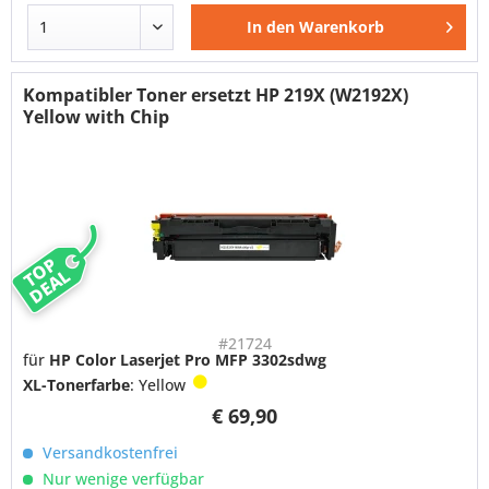
In den
Warenkorb
Kompatibler Toner ersetzt HP 219X (W2192X)
Yellow with Chip
TOP
DEAL
#21724
für
HP Color Laserjet Pro MFP 3302sdwg
XL-Tonerfarbe
: Yellow
€ 69,90
Versandkostenfrei
Nur wenige verfügbar