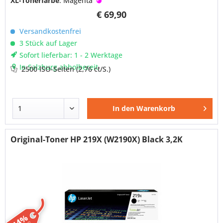
XL-Tonerfarbe
: Magenta
€ 69,90
Versandkostenfrei
3 Stück auf Lager
Sofort lieferbar: 1 - 2 Werktage
In Salzburg abholbereit
2500 ISO-Seiten
(2,76 ct/S.)
In den
Warenkorb
Original-Toner HP 219X (W2190X) Black 3,2K
-14%