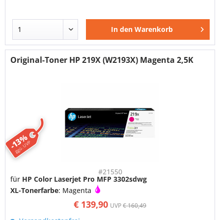
In den
Warenkorb
Original-Toner HP 219X (W2193X) Magenta 2,5K
-13%
ggü. UVP
#21550
für
HP Color Laserjet Pro MFP 3302sdwg
XL-Tonerfarbe
: Magenta
€ 139,90
UVP
€ 160,49