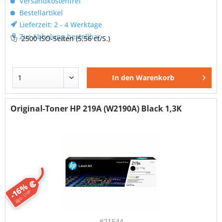
Versandkostenfrei
Bestellartikel
Lieferzeit: 2 - 4 Werktage
Zur Abholung bestellbar
2500 ISO-Seiten
(5,56 ct/S.)
In den
Warenkorb
Original-Toner HP 219A (W2190A) Black 1,3K
-16%
ggü. UVP
#21544