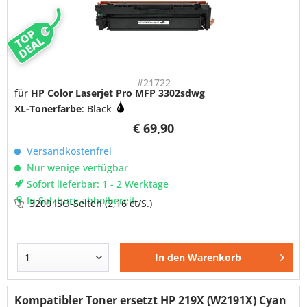
TOP
DEAL
#21722
für
HP Color Laserjet Pro MFP 3302sdwg
XL-Tonerfarbe
: Black
€ 69,90
Versandkostenfrei
Nur wenige verfügbar
Sofort lieferbar: 1 - 2 Werktage
In Salzburg abholbereit
3200 ISO-Seiten
(2,16 ct/S.)
In den
Warenkorb
Kompatibler Toner ersetzt HP 219X (W2191X) Cyan