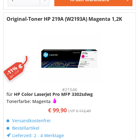
Original-Toner HP 219A (W2193A) Magenta 1,2K
-11%
ggü. UVP
#21546
für
HP Color Laserjet Pro MFP 3302sdwg
Tonerfarbe: Magenta
€ 99,90
UVP
€ 112,49
Versandkostenfrei
Bestellartikel
Lieferzeit: 2 - 4 Werktage