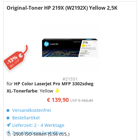
Original-Toner HP 219X (W2192X) Yellow 2,5K
-13%
ggü. UVP
#21551
für
HP Color Laserjet Pro MFP 3302sdwg
XL-Tonerfarbe
: Yellow
€ 139,90
UVP
€ 160,49
Versandkostenfrei
Bestellartikel
Lieferzeit: 2 - 4 Werktage
Zur Abholung bestellbar
2500 ISO-Seiten
(5,56 ct/S.)