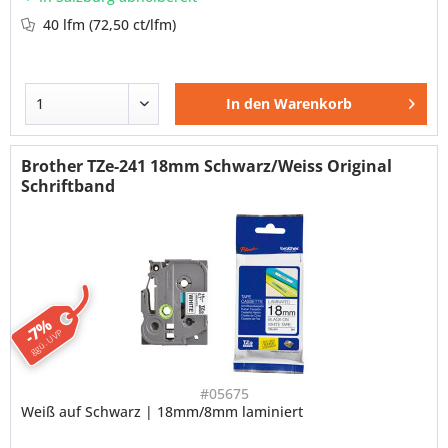
40 lfm
(72,50 ct/lfm)
In den
Warenkorb
Brother TZe-241 18mm Schwarz/Weiss Original
Schriftband
-7%
ggü. UVP
#05675
Weiß auf Schwarz | 18mm/8mm laminiert