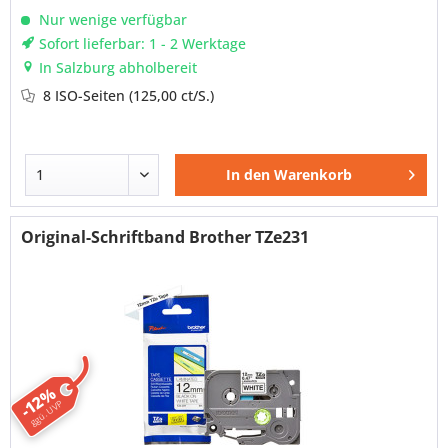
Nur wenige verfügbar
Sofort lieferbar: 1 - 2 Werktage
In Salzburg abholbereit
8 ISO-Seiten
(125,00 ct/S.)
In den
Warenkorb
Original-Schriftband Brother TZe231
-12%
ggü. UVP