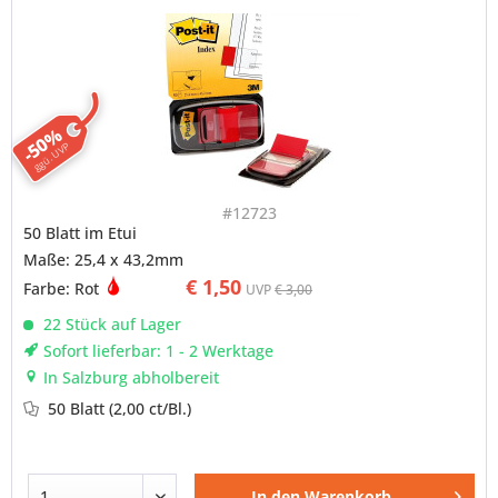
-50%
ggü. UVP
#12723
50 Blatt im Etui
Maße: 25,4 x 43,2mm
€ 1,50
Farbe: Rot
UVP
€ 3,00
22 Stück auf Lager
Sofort lieferbar: 1 - 2 Werktage
In Salzburg abholbereit
50 Blatt
(2,00 ct/Bl.)
In den
Warenkorb