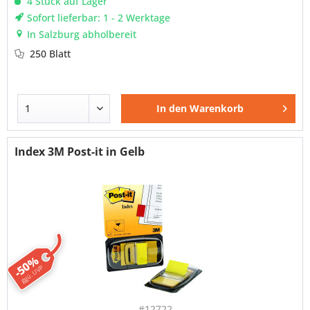
4 Stück auf Lager
Sofort lieferbar: 1 - 2 Werktage
In Salzburg abholbereit
250 Blatt
In den
Warenkorb
Index 3M Post-it in Gelb
-50%
ggü. UVP
#12722