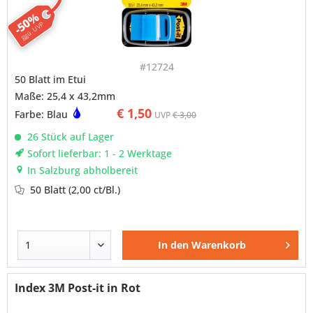
-50%
ggü. UVP
#12724
50 Blatt im Etui
Maße: 25,4 x 43,2mm
€ 1,50
Farbe: Blau
UVP
€ 3,00
26 Stück auf Lager
Sofort lieferbar: 1 - 2 Werktage
In Salzburg abholbereit
50 Blatt
(2,00 ct/Bl.)
In den
Warenkorb
Index 3M Post-it in Rot