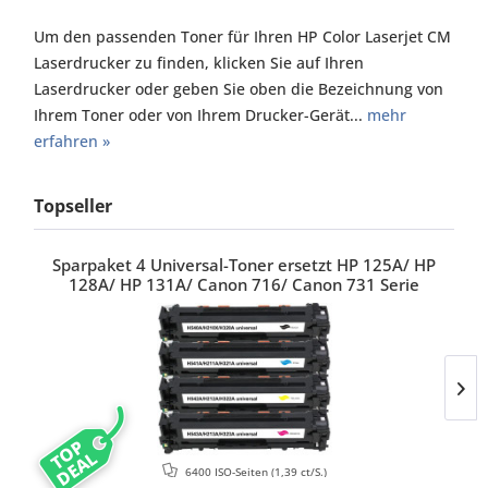
Um den passenden Toner für Ihren HP Color Laserjet CM
Laserdrucker zu finden, klicken Sie auf Ihren
Laserdrucker oder geben Sie oben die Bezeichnung von
Ihrem Toner oder von Ihrem Drucker-Gerät...
mehr
erfahren »
Topseller
Sparpaket 4 Universal-Toner ersetzt HP 125A/ HP
128A/ HP 131A/ Canon 716/ Canon 731 Serie
TOP
DEAL
6400 ISO-Seiten
(1,39 ct/S.)