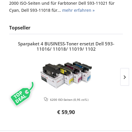
2000 ISO-Seiten und für Farbtoner Dell 593-11021 für
Cyan, Dell 593-11018 für...
mehr erfahren »
Topseller
Sparpaket 4 BUSINESS-Toner ersetzt Dell 593-
11016/ 11018/ 11019/ 1102
TOP
DEAL
6200 ISO-Seiten
(0,95 ct/S.)
€ 59,90