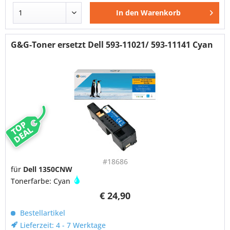
In den
Warenkorb
G&G-Toner ersetzt Dell 593-11021/ 593-11141 Cyan
TOP
DEAL
#18686
für
Dell 1350CNW
Tonerfarbe: Cyan
€ 24,90
Bestellartikel
Lieferzeit: 4 - 7 Werktage