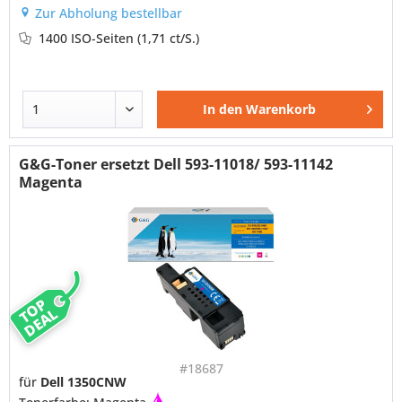
Zur Abholung bestellbar
1400 ISO-Seiten
(1,71 ct/S.)
In den
Warenkorb
G&G-Toner ersetzt Dell 593-11018/ 593-11142
Magenta
TOP
DEAL
#18687
für
Dell 1350CNW