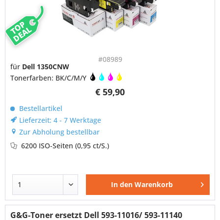
TOP
DEAL
#08989
für
Dell 1350CNW
Tonerfarben: BK/C/M/Y
€ 59,90
Bestellartikel
Lieferzeit: 4 - 7 Werktage
Zur Abholung bestellbar
6200 ISO-Seiten
(0,95 ct/S.)
In den
Warenkorb
G&G-Toner ersetzt Dell 593-11016/ 593-11140