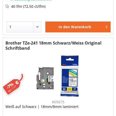
40 lfm
(72,50 ct/lfm)
In den
Warenkorb
Brother TZe-241 18mm Schwarz/Weiss Original
Schriftband
-7%
ggü. UVP
#05675
Weiß auf Schwarz | 18mm/8mm laminiert