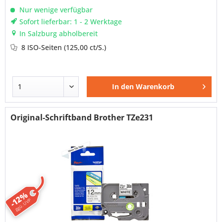
Nur wenige verfügbar
Sofort lieferbar: 1 - 2 Werktage
In Salzburg abholbereit
8 ISO-Seiten
(125,00 ct/S.)
In den
Warenkorb
Original-Schriftband Brother TZe231
-12%
ggü. UVP