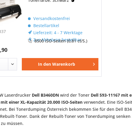
Tonerfarbe: Schwarz
Versandkostenfrei
Bestellartikel
337
Lieferzeit: 4 - 7 Werktage
Zur Abholung bestellbar
8500 ISO-Seiten
(0,81 ct/S.)
,90
In den
Warenkorb
/W Laserdrucker
Dell B3460DN
wird der Toner
Dell 593-11167 mit 
mit einer XL-Kapazität 20.000 ISO-Seiten
verwendet. Eine ISO-Sei
net. Bei Tonerdumping Österreich bekommen Sie für den Dell B346
Rebuilt-Toner. Dank der Rebuilt-Toner von Tonerdumping senken S
n zu müssen.