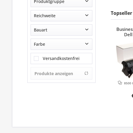
G&G Germany GmbH
Produktgruppe
Topseller
Toner
Reichweite
Busines
Standard Kapazität
Bauart
Del
Rebuilt/Wiederaufbereitet
Farbe
Black
Versandkostenfrei
Produkte anzeigen
8500 