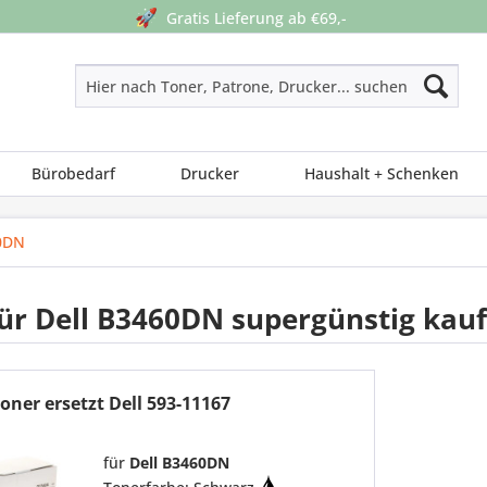
🚀
Gratis Lieferung ab €69,-
Bürobedarf
Drucker
Haushalt + Schenken
0DN
ür Dell B3460DN supergünstig kau
oner ersetzt Dell 593-11167
für
Dell B3460DN