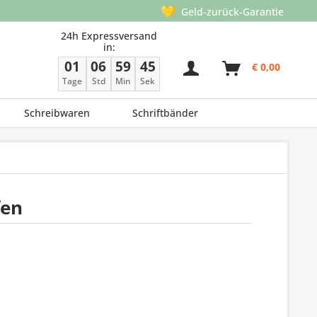
💛
Geld-zurück-Garantie
24h Expressversand
in:
01
06
59
44
€ 0,00
Tage
Std
Min
Sek
Schreibwaren
Schriftbänder
fen