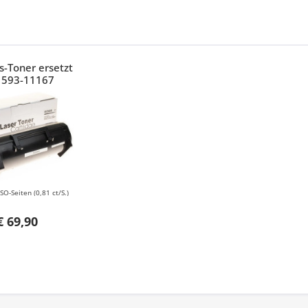
s-Toner ersetzt
l 593-11167
ISO-Seiten
(0,81 ct/S.)
€ 69,90