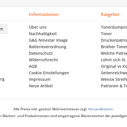
Informationen
Ratgeber
Über uns
Tonerdumpin
en
Nachhaltigkeit
Toner
G&G Ninestar Image
Druckerpatr
Batterieverordnung
Brother Tone
Datenschutz
Welche Patron
Widerrufsrecht
Lohnt sich XL
AGB
Original vs K
Cookie-Einstellungen
Seitenreichwe
urg
Impressum
Weisse Strei
Neue Artikel
Patronen & To
Alle Preise inkl. gesetzl. Mehrwertsteuer zzgl.
Versandkosten
.
ten Marken- und Produktnamen sind eingetragene Warenzeichen der jeweiligen 