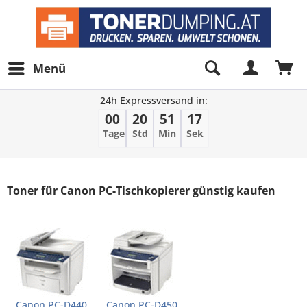
Menü
24h Expressversand in:
00
20
51
17
Tage
Std
Min
Sek
Filter
Toner für Canon PC-Tischkopierer günstig kaufen
Canon PC-D440
Canon PC-D450