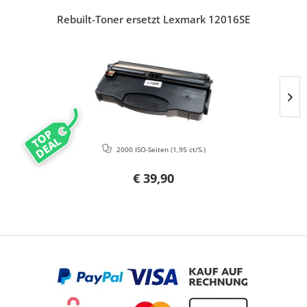
Rebuilt-Toner ersetzt Lexmark 12016SE
TOP
DEAL
2000 ISO-Seiten
(1,95 ct/S.)
€ 39,90