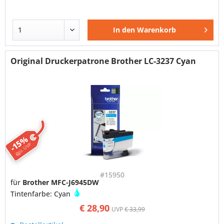
In den
Warenkorb
Original Druckerpatrone Brother LC-3237 Cyan
-15%
ggü. UVP
#15950
für
Brother MFC-J6945DW
Tintenfarbe: Cyan
€ 28,90
UVP
€ 33,99