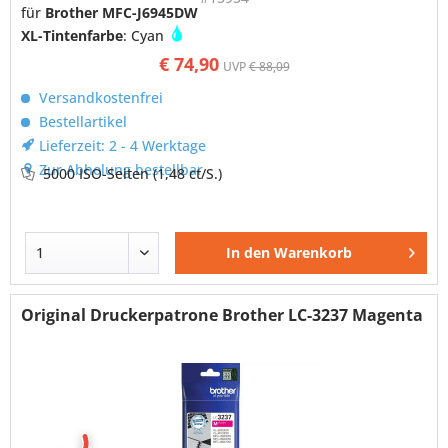
für
Brother MFC-J6945DW
XL-Tintenfarbe
: Cyan
€ 74,90
UVP
€ 88,09
Versandkostenfrei
Bestellartikel
Lieferzeit: 2 - 4 Werktage
Zur Abholung bestellbar
5000 ISO-Seiten
(1,48 ct/S.)
In den
Warenkorb
Original Druckerpatrone Brother LC-3237 Magenta