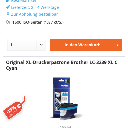
Bestellartikel
Lieferzeit: 2 - 4 Werktage
Zur Abholung bestellbar
1500 ISO-Seiten
(1,87 ct/S.)
In den
Warenkorb
Original XL-Druckerpatrone Brother LC-3239 XL C
Cyan
-15%
ggü. UVP
#15954