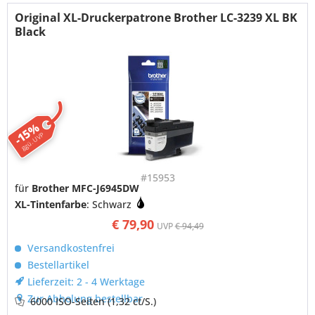
Original XL-Druckerpatrone Brother LC-3239 XL BK
Black
-15%
ggü. UVP
#15953
für
Brother MFC-J6945DW
XL-Tintenfarbe
: Schwarz
€ 79,90
UVP
€ 94,49
Versandkostenfrei
Bestellartikel
Lieferzeit: 2 - 4 Werktage
Zur Abholung bestellbar
6000 ISO-Seiten
(1,32 ct/S.)