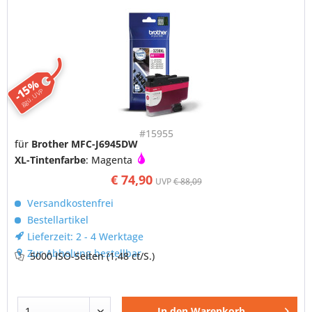
-15%
ggü. UVP
#15955
für
Brother MFC-J6945DW
XL-Tintenfarbe
: Magenta
€ 74,90
UVP
€ 88,09
Versandkostenfrei
Bestellartikel
Lieferzeit: 2 - 4 Werktage
Zur Abholung bestellbar
5000 ISO-Seiten
(1,48 ct/S.)
In den
Warenkorb