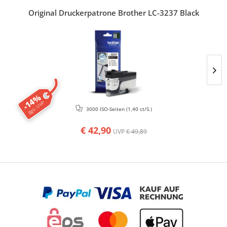
Original Druckerpatrone Brother LC-3237 Black
-14%
ggü. UVP
3000 ISO-Seiten
(1,40 ct/S.)
€ 42,90
UVP
€ 49,89