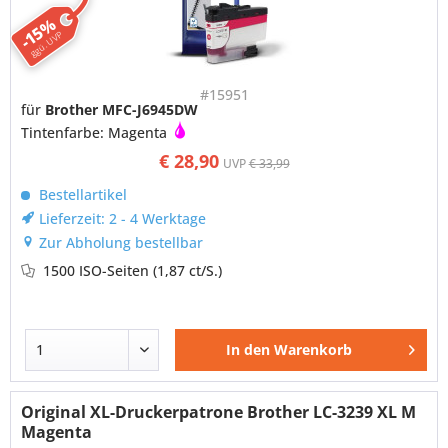
-15%
ggü. UVP
#15951
für
Brother MFC-J6945DW
Tintenfarbe: Magenta
€ 28,90
UVP
€ 33,99
Bestellartikel
Lieferzeit: 2 - 4 Werktage
Zur Abholung bestellbar
1500 ISO-Seiten
(1,87 ct/S.)
In den
Warenkorb
Original XL-Druckerpatrone Brother LC-3239 XL M
Magenta