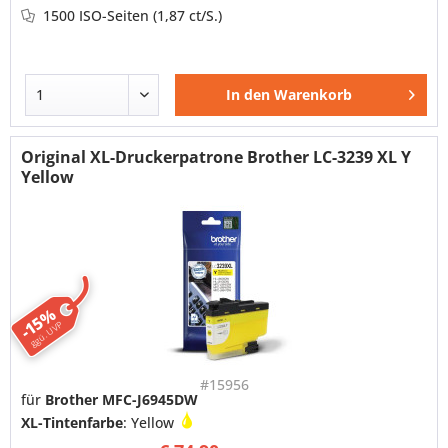
1500 ISO-Seiten
(1,87 ct/S.)
In den
Warenkorb
Original XL-Druckerpatrone Brother LC-3239 XL Y
Yellow
-15%
ggü. UVP
#15956
für
Brother MFC-J6945DW
XL-Tintenfarbe
: Yellow