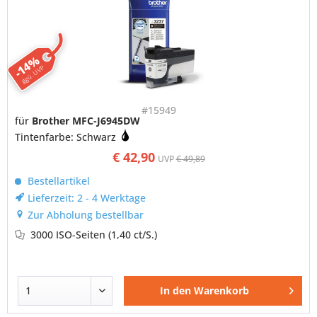
-14%
ggü. UVP
#15949
für
Brother MFC-J6945DW
Tintenfarbe: Schwarz
€ 42,90
UVP
€ 49,89
Bestellartikel
Lieferzeit: 2 - 4 Werktage
Zur Abholung bestellbar
3000 ISO-Seiten
(1,40 ct/S.)
In den
Warenkorb