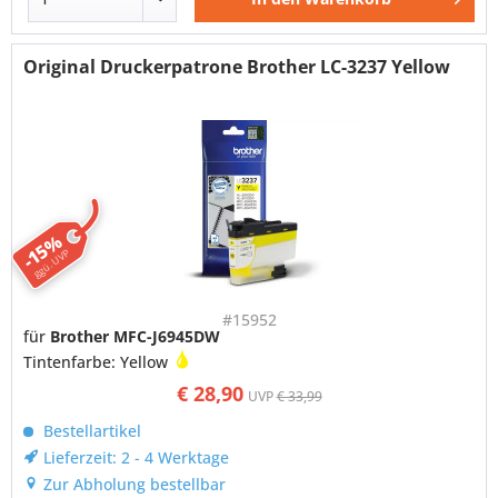
Original Druckerpatrone Brother LC-3237 Yellow
-15%
ggü. UVP
#15952
für
Brother MFC-J6945DW
Tintenfarbe: Yellow
€ 28,90
UVP
€ 33,99
Bestellartikel
Lieferzeit: 2 - 4 Werktage
Zur Abholung bestellbar