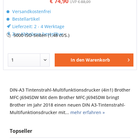
€ 74,90
UVP
€ 88,09
Versandkostenfrei
Bestellartikel
Lieferzeit: 2 - 4 Werktage
Zur Abholung bestellbar
5000 ISO-Seiten
(1,48 ct/S.)
In den
Warenkorb
DIN-A3 Tintenstrahl-Multifunktionsdrucker (4in1) Brother
MFC-J6945DW Mit dem Brother MFC-J6945DW bringt
Brother im Jahr 2018 einen neuen DIN A3-Tintenstrahl-
Multifunktionsdrucker mit...
mehr erfahren »
Topseller