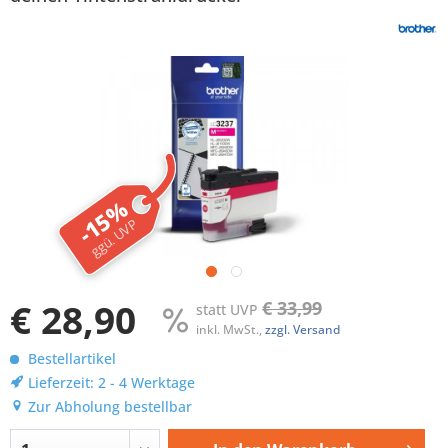
-15%
ggü. UVP
€ 28,90
€ 33,99
statt UVP
inkl. MwSt.,
zzgl. Versand
Bestellartikel
Lieferzeit: 2 - 4 Werktage
Zur Abholung bestellbar