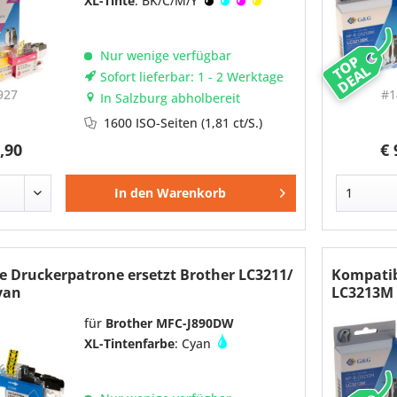
XL-Tinte
: BK/C/M/Y
Nur wenige verfügbar
TOP
DEAL
Sofort lieferbar: 1 - 2 Werktage
927
#1
In Salzburg abholbereit
1600 ISO-Seiten
(1,81 ct/S.)
,90
€ 
In den
Warenkorb
e Druckerpatrone ersetzt Brother LC3211/
Kompatib
yan
LC3213M
für
Brother MFC-J890DW
XL-Tintenfarbe
: Cyan