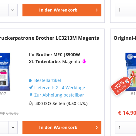
In den
Warenkorb
Druckerpatrone Brother LC3213M Magenta
Original
für
Brother MFC-J890DW
XL-Tintenfarbe
: Magenta
Bestellartikel
-12%
ggü. UVP
Lieferzeit: 2 - 4 Werktage
607
#1
Zur Abholung bestellbar
400 ISO-Seiten
(3,50 ct/S.)
€ 14,9
UVP
€ 16,99
In den
Warenkorb