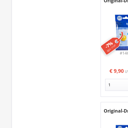
Original-
-7%
ggü. UVP
#14
€ 9,90
U
Original-