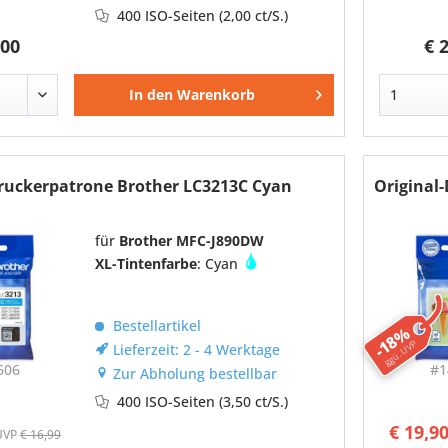
400 ISO-Seiten
(2,00 ct/S.)
,00
€ 
In den
Warenkorb
Druckerpatrone Brother LC3213C Cyan
Original
für
Brother MFC-J890DW
XL-Tintenfarbe
: Cyan
Bestellartikel
-18%
ggü. UVP
Lieferzeit: 2 - 4 Werktage
606
#1
Zur Abholung bestellbar
400 ISO-Seiten
(3,50 ct/S.)
€ 19,9
UVP
€ 16,99