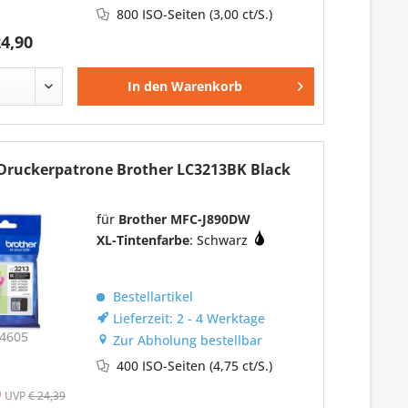
800 ISO-Seiten
(3,00 ct/S.)
24,90
In den
Warenkorb
-Druckerpatrone Brother LC3213BK Black
für
Brother MFC-J890DW
XL-Tintenfarbe
: Schwarz
Bestellartikel
Lieferzeit: 2 - 4 Werktage
4605
Zur Abholung bestellbar
400 ISO-Seiten
(4,75 ct/S.)
0
UVP
€ 24,39