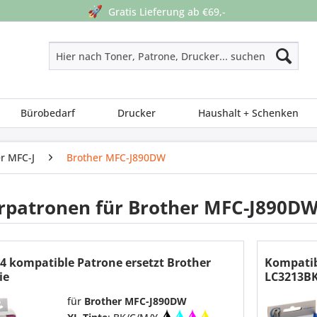
🚀
Gratis Lieferung ab €69,-
Bürobedarf
Drucker
Haushalt + Schenken
r MFC-J
Brother MFC-J890DW
rpatronen für Brother MFC-J890DW
4 kompatible Patrone ersetzt Brother
Kompatib
ie
LC3213BK
für
Brother MFC-J890DW