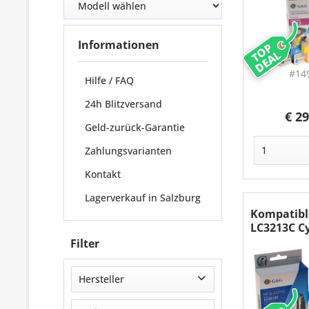
Informationen
TOP
DEAL
#14
Hilfe / FAQ
24h Blitzversand
€ 29
Geld-zurück-Garantie
Zahlungsvarianten
Kontakt
Lagerverkauf in Salzburg
Kompatibl
LC3213C C
Filter
Hersteller