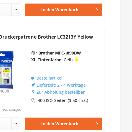
In den
Warenkorb
-Druckerpatrone Brother LC3213Y Yellow
für
Brother MFC-J890DW
XL-Tintenfarbe
: Gelb
Bestellartikel
Lieferzeit: 2 - 4 Werktage
4608
Zur Abholung bestellbar
400 ISO-Seiten
(3,50 ct/S.)
0
UVP
€ 16,99
In den
Warenkorb