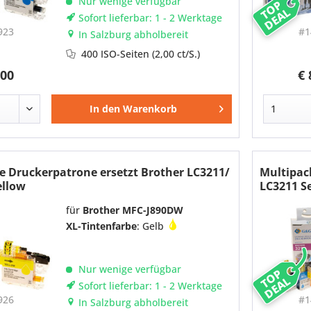
Nur wenige verfügbar
TOP
DEAL
Sofort lieferbar: 1 - 2 Werktage
923
#1
In Salzburg abholbereit
400 ISO-Seiten
(2,00 ct/S.)
,00
€ 
In den
Warenkorb
e Druckerpatrone ersetzt Brother LC3211/
Multipac
ellow
LC3211 Se
für
Brother MFC-J890DW
XL-Tintenfarbe
: Gelb
Nur wenige verfügbar
TOP
DEAL
Sofort lieferbar: 1 - 2 Werktage
926
#1
In Salzburg abholbereit