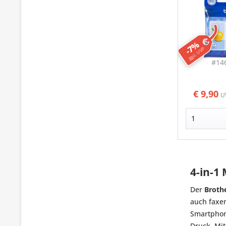
-7%
ggü. UVP
#14
€ 9,90
U
4-in-1
Der
Broth
auch faxen
Smartphone
Druck. Mit