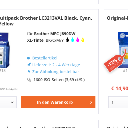
ultipack Brother LC3213VAL Black, Cyan,
Original
Yellow
für
Brother MFC-J890DW
XL-Tinte
: BK/C/M/Y
Bestellartikel
-12%
ggü. UVP
Lieferzeit: 2 - 4 Werktage
213
#1
Zur Abholung bestellbar
1600 ISO-Seiten
(3,69 ct/S.)
€ 14,9
UVP
€ 64,89
In den
Warenkorb