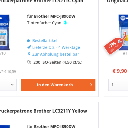
Druckerpatrone Brother LC3211C Cyan
Original
für
Brother MFC-J890DW
Tintenfarbe: Cyan
Bestellartikel
-7%
ggü. UVP
Lieferzeit: 2 - 4 Werktage
610
#1
Zur Abholung bestellbar
200 ISO-Seiten
(4,50 ct/S.)
€ 9,90
VP
€ 10,59
In den
Warenkorb
Druckerpatrone Brother LC3211Y Yellow
für
Brother MFC-J890DW