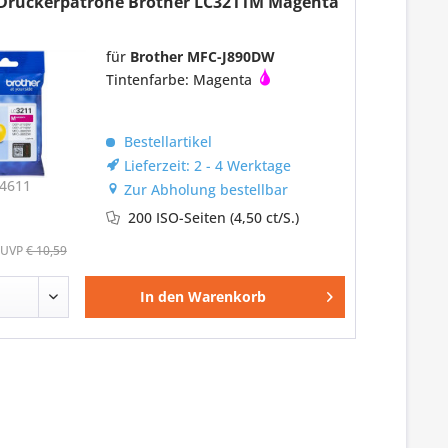
-Druckerpatrone Brother LC3211M Magenta
für
Brother MFC-J890DW
Tintenfarbe: Magenta
Bestellartikel
Lieferzeit: 2 - 4 Werktage
4611
Zur Abholung bestellbar
200 ISO-Seiten
(4,50 ct/S.)
UVP
€ 10,59
In den
Warenkorb