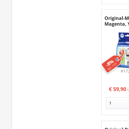
Original-M
Magenta, 
-8%
ggü. UVP
#17
€ 59,90