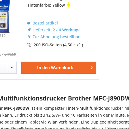
Tintenfarbe: Yellow
Bestellartikel
Lieferzeit: 2 - 4 Werktage
612
Zur Abholung bestellbar
200 ISO-Seiten
(4,50 ct/S.)
VP
€ 10,59
In den
Warenkorb
 Multifunktionsdrucker Brother MFC-J890D
er MFC-J890DW
ist ein kompakter Tinten-Multifunktionsdrucker 
 kann. Er druckt bis zu 12 S/W- und 10 Farbseiten in der Minute. 
 oder einem Tablet via Wlan verbinden. Eine Duplexeinheit sorgt
 dem Einzelblatteinzug kann eine Papierstärke bis zu 300m² vera