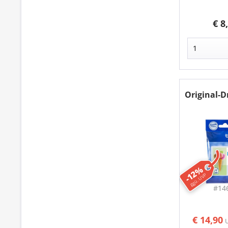
€ 8
Original-
-12%
ggü. UVP
#14
€ 14,90