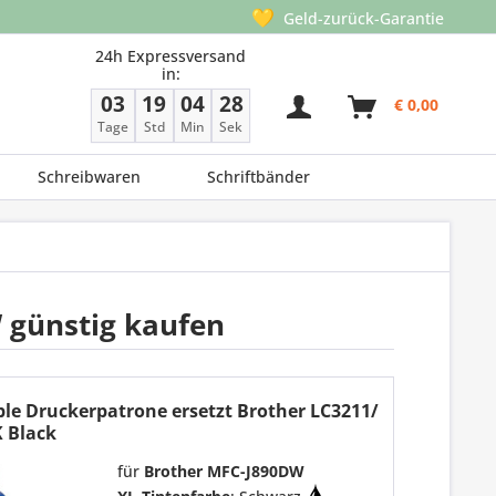
💛
Geld-zurück-Garantie
24h Expressversand
in:
03
19
04
27
€ 0,00
Tage
Std
Min
Sek
Schreibwaren
Schriftbänder
 günstig kaufen
le Druckerpatrone ersetzt Brother LC3211/
 Black
für
Brother MFC-J890DW