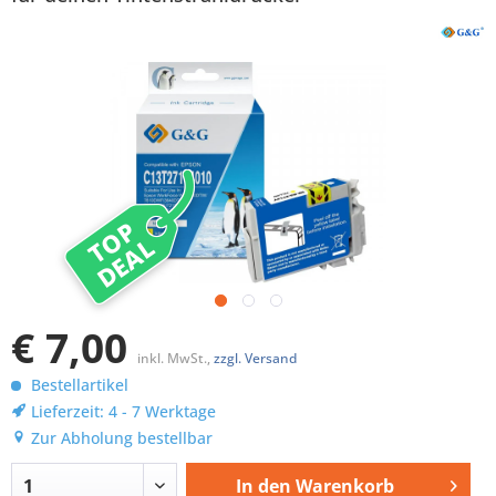
TOP
DEAL
€ 7,00
inkl. MwSt.,
zzgl. Versand
Bestellartikel
Lieferzeit: 4 - 7 Werktage
Zur Abholung bestellbar
In den
Warenkorb