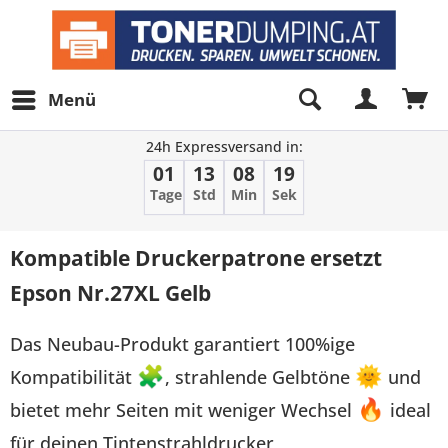
Menü
24h Expressversand in:
01
13
08
18
Tage
Std
Min
Sek
Kompatible Druckerpatrone ersetzt
Epson Nr.27XL Gelb
Das Neubau-Produkt garantiert 100%ige
Kompatibilität
🧩
, strahlende Gelbtöne
🌞
und
bietet mehr Seiten mit weniger Wechsel
🔥
ideal
für deinen Tintenstrahldrucker