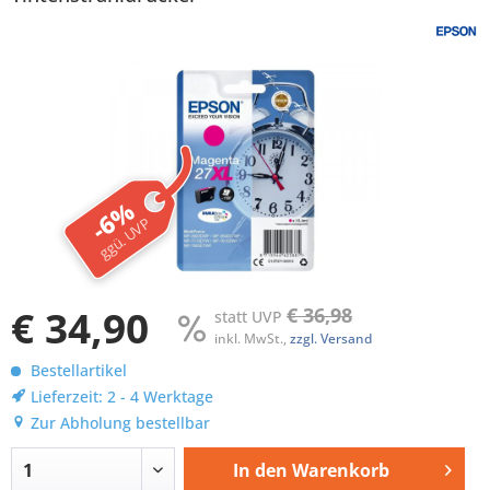
-6%
ggü. UVP
€ 34,90
€ 36,98
statt UVP
inkl. MwSt.,
zzgl. Versand
Bestellartikel
Lieferzeit: 2 - 4 Werktage
Zur Abholung bestellbar
In den
Warenkorb