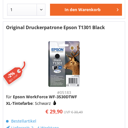
In den
Warenkorb
Original Druckerpatrone Epson T1301 Black
-2%
ggü. UVP
#05183
für
Epson WorkForce WF-3530DTWF
XL-Tintefarbe
: Schwarz
€ 29,90
UVP
€ 30,49
Bestellartikel
Lieferzeit: 2 - 4 Werktage