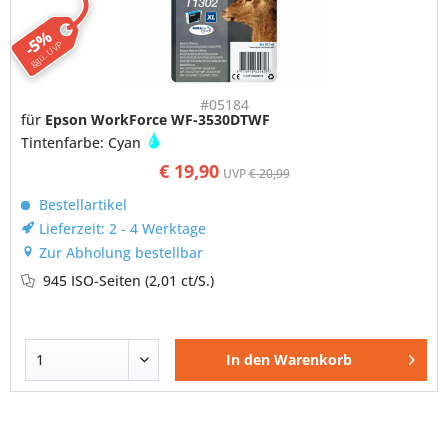
-5%
ggü. UVP
#05184
für
Epson WorkForce WF-3530DTWF
Tintenfarbe: Cyan
€ 19,90
UVP
€ 20,99
Bestellartikel
Lieferzeit: 2 - 4 Werktage
Zur Abholung bestellbar
945 ISO-Seiten
(2,01 ct/S.)
In den
Warenkorb