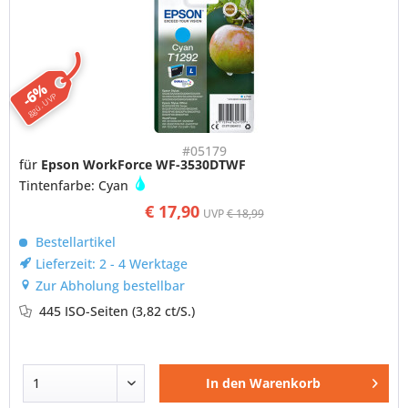
-6%
ggü. UVP
#05179
für
Epson WorkForce WF-3530DTWF
Tintenfarbe: Cyan
€ 17,90
UVP
€ 18,99
Bestellartikel
Lieferzeit: 2 - 4 Werktage
Zur Abholung bestellbar
445 ISO-Seiten
(3,82 ct/S.)
In den
Warenkorb