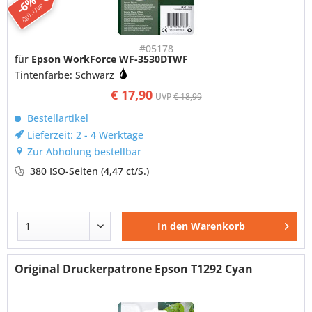
-6%
ggü. UVP
#05178
für
Epson WorkForce WF-3530DTWF
Tintenfarbe: Schwarz
€ 17,90
UVP
€ 18,99
Bestellartikel
Lieferzeit: 2 - 4 Werktage
Zur Abholung bestellbar
380 ISO-Seiten
(4,47 ct/S.)
In den
Warenkorb
Original Druckerpatrone Epson T1292 Cyan