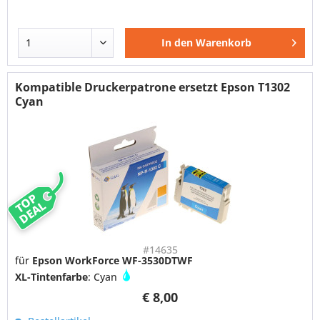
In den
Warenkorb
Kompatible Druckerpatrone ersetzt Epson T1302
Cyan
TOP
DEAL
#14635
für
Epson WorkForce WF-3530DTWF
XL-Tintenfarbe
: Cyan
€ 8,00