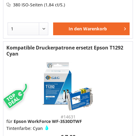
380 ISO-Seiten
(1,84 ct/S.)
In den
Warenkorb
Kompatible Druckerpatrone ersetzt Epson T1292
Cyan
TOP
DEAL
#14631
für
Epson WorkForce WF-3530DTWF
Tintenfarbe: Cyan