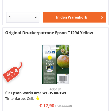
In den
Warenkorb
Original Druckerpatrone Epson T1294 Yellow
-6%
ggü. UVP
#05181
für
Epson WorkForce WF-3530DTWF
Tintenfarbe: Gelb
€ 17,90
UVP
€ 18,99