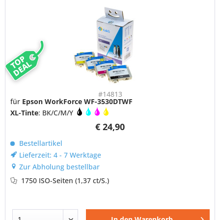
TOP
DEAL
#14813
für
Epson WorkForce WF-3530DTWF
XL-Tinte
: BK/C/M/Y
€ 24,90
Bestellartikel
Lieferzeit: 4 - 7 Werktage
Zur Abholung bestellbar
1750 ISO-Seiten
(1,37 ct/S.)
In den
Warenkorb