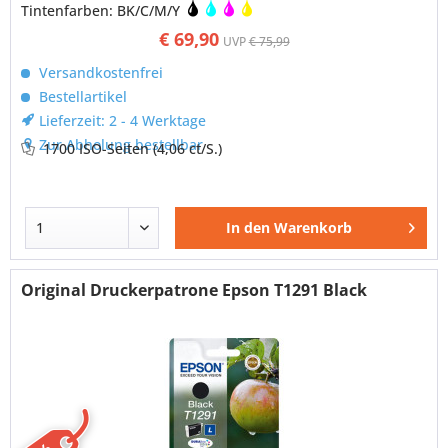
Tintenfarben: BK/C/M/Y
€ 69,90
UVP
€ 75,99
Versandkostenfrei
Bestellartikel
Lieferzeit: 2 - 4 Werktage
Zur Abholung bestellbar
1700 ISO-Seiten
(4,06 ct/S.)
In den
Warenkorb
Original Druckerpatrone Epson T1291 Black