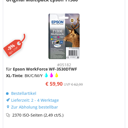
-5%
ggü. UVP
#05182
für
Epson WorkForce WF-3530DTWF
XL-Tinte
: BK/C/M/Y
€ 59,90
UVP
€ 62,99
Bestellartikel
Lieferzeit: 2 - 4 Werktage
Zur Abholung bestellbar
2370 ISO-Seiten
(2,49 ct/S.)