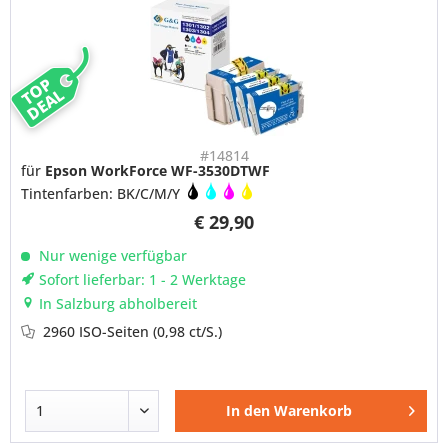
TOP
DEAL
#14814
für
Epson WorkForce WF-3530DTWF
Tintenfarben: BK/C/M/Y
€ 29,90
Nur wenige verfügbar
Sofort lieferbar: 1 - 2 Werktage
In Salzburg abholbereit
2960 ISO-Seiten
(0,98 ct/S.)
In den
Warenkorb