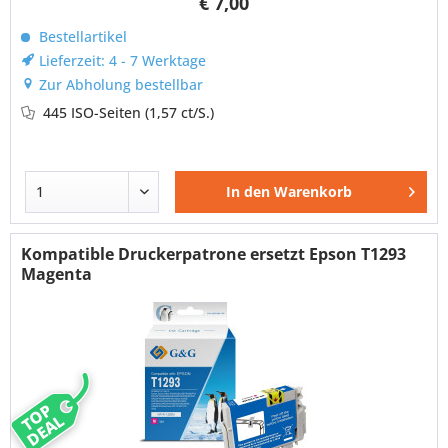
€ 7,00
Bestellartikel
Lieferzeit: 4 - 7 Werktage
Zur Abholung bestellbar
445 ISO-Seiten
(1,57 ct/S.)
In den
Warenkorb
Kompatible Druckerpatrone ersetzt Epson T1293
Magenta
TOP
DEAL