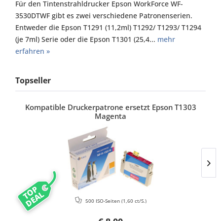
Für den Tintenstrahldrucker Epson WorkForce WF-
3530DTWF gibt es zwei verschiedene Patronenserien.
Entweder die Epson T1291 (11,2ml) T1292/ T1293/ T1294
(je 7ml) Serie oder die Epson T1301 (25,4...
mehr
erfahren »
Topseller
Kompatible Druckerpatrone ersetzt Epson T1303
Magenta
TOP
DEAL
500 ISO-Seiten
(1,60 ct/S.)