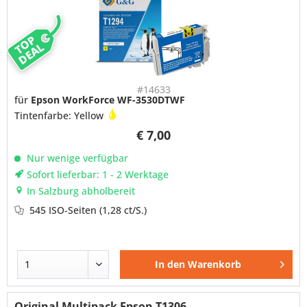
TOP
DEAL
#14633
für
Epson WorkForce WF-3530DTWF
Tintenfarbe: Yellow
€ 7,00
Nur wenige verfügbar
Sofort lieferbar: 1 - 2 Werktage
In Salzburg abholbereit
545 ISO-Seiten
(1,28 ct/S.)
In den
Warenkorb
Original Multipack Epson T1306