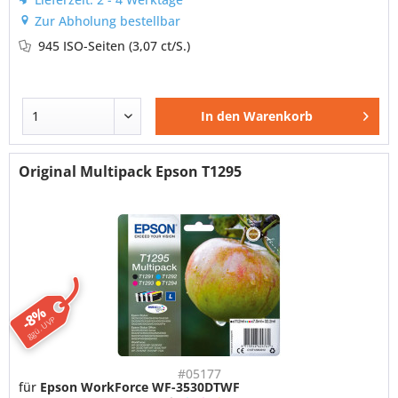
Zur Abholung bestellbar
945 ISO-Seiten
(3,07 ct/S.)
In den
Warenkorb
Original Multipack Epson T1295
-8%
ggü. UVP
#05177
für
Epson WorkForce WF-3530DTWF