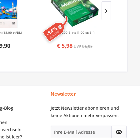
-14%
ggü. UVP
tt
(18,00 ct/Bl.)
500 Blatt
(1,00 ct/Bl.)
6 St
9,90
€ 5,98
UVP
€ 6,98
Newsletter
g‑Blog
Jetzt Newsletter abonnieren und
keine Aktionen mehr verpassen.
onen
r wechseln
e ist leer?