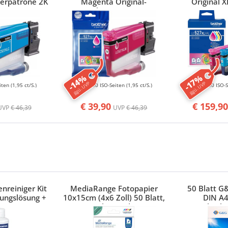
kerpatrone 2K
Magenta Original-
Original X
Druckerpatrone 2K
BK/
-14%
-17%
ggü. UVP
ggü. UVP
iten
(1,95 ct/S.)
2000 ISO-Seiten
(1,95 ct/S.)
9000 ISO-
€ 39,90
€ 159,90
UVP
€ 46,39
UVP
€ 46,39
nreiniger Kit
MediaRange Fotopapier
50 Blatt G
ungslösung +
10x15cm (4x6 Zoll) 50 Blatt,
DIN A4
Canon, HP,
glänzend
hochg
Brother