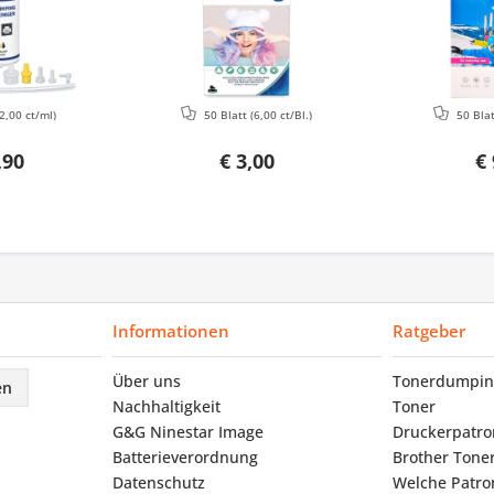
2,00 ct/ml)
50 Blatt
(6,00 ct/Bl.)
50 Bla
,90
€ 3,00
€ 
Informationen
Ratgeber
Über uns
Tonerdumpin
en
Nachhaltigkeit
Toner
G&G Ninestar Image
Druckerpatr
Batterieverordnung
Brother Tone
Datenschutz
Welche Patron