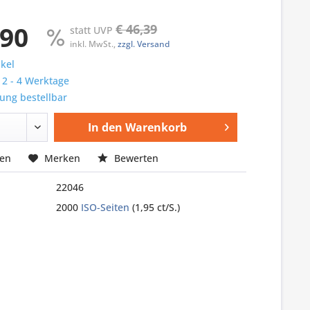
,90
€ 46,39
statt UVP
inkl. MwSt.,
zzgl. Versand
ikel
: 2 - 4 Werktage
ung bestellbar
In den
Warenkorb
hen
Merken
Bewerten
22046
2000
ISO-Seiten
(1,95 ct/S.)