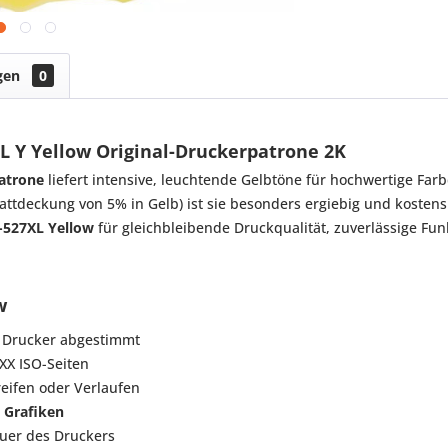
gen
0
L Y Yellow Original-Druckerpatrone 2K
patrone
liefert intensive, leuchtende Gelbtöne für hochwertige Fa
lattdeckung von 5% in Gelb) ist sie besonders ergiebig und kosten
-527XL Yellow
für gleichbleibende Druckqualität, zuverlässige Fu
w
n Drucker abgestimmt
XX ISO-Seiten
reifen oder Verlaufen
 Grafiken
uer des Druckers