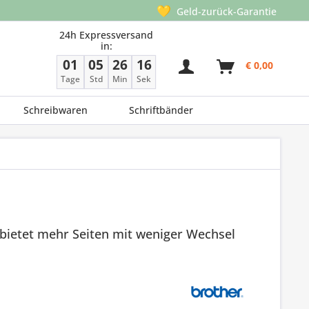
💛
Geld-zurück-Garantie
24h Expressversand
in:
01
05
26
15
€ 0,00
Tage
Std
Min
Sek
Schreibwaren
Schriftbänder
bietet mehr Seiten mit weniger Wechsel