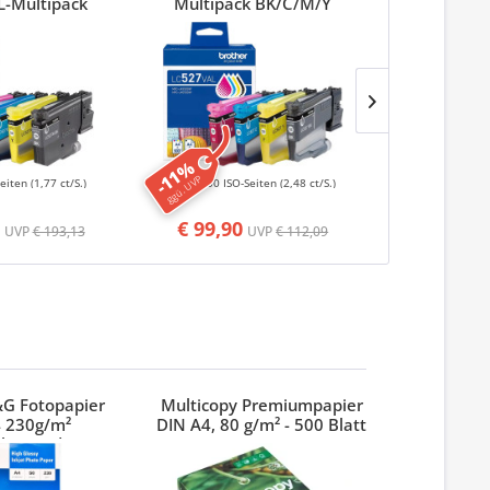
L-Multipack
Multipack BK/C/M/Y
Original-D
C/M/Y
-11%
-4%
ggü. UVP
ggü. UVP
Seiten
(1,77 ct/S.)
4000 ISO-Seiten
(2,48 ct/S.)
1300 ISO
€ 99,90
€ 36,9
UVP
€ 193,13
UVP
€ 112,09
&G Fotopapier
Multicopy Premiumpapier
Stylex Ho
 230g/m²
DIN A4, 80 g/m² - 500 Blatt
länzend