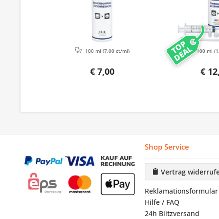
TOP
DEAL
100 ml
(7,00 ct/ml)
100 ml
(1
€ 7,00
€ 12
Shop Service
Vertrag widerruf
Reklamationsformular
Hilfe / FAQ
24h Blitzversand