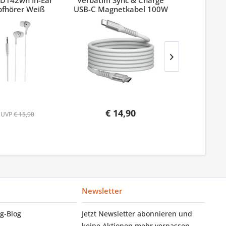
D142wh In-Ear
Verbatim Sync & Charge
Verbatim
pfhörer Weiß
USB-C Magnetkabel 100W
Pinest
Grau
€ 14,90
UVP
€ 15,90
Newsletter
g‑Blog
Jetzt Newsletter abonnieren und
keine Aktionen mehr verpassen.