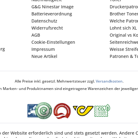
G&G Ninestar Image
Druckerpatr
Batterieverordnung
Brother Tone
Datenschutz
Welche Patron
Widerrufsrecht
Lohnt sich XL
AGB
Original vs K
Cookie-Einstellungen
Seitenreichwe
urg
Impressum
Weisse Strei
Neue Artikel
Patronen & To
Alle Preise inkl. gesetzl. Mehrwertsteuer zzgl.
Versandkosten
.
ten Marken- und Produktnamen sind eingetragene Warenzeichen der jeweiligen 
b der Website erforderlich sind und stets gesetzt werden. Andere C