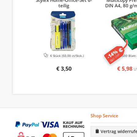
Stylex Home-Office-Set 6-
Multicopy Pr
teilig
DIN A4, 80 g/m
-14%
ggü. UVP
6 Stück
(50,00 ct/Stck.)
500 Blatt
€ 3,50
€ 5,98
U
Shop Service
Vertrag widerruf