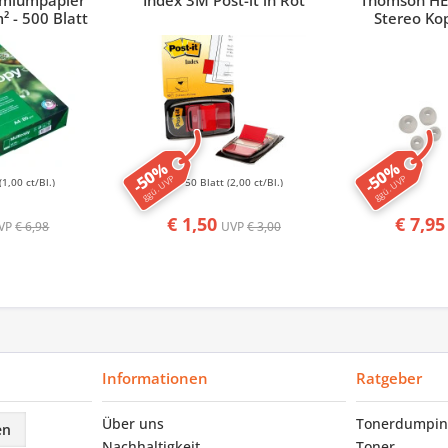
emiumpapier
Index 3M Post-it in Rot
Thomson HE
² - 500 Blatt
Stereo Ko
-50%
-50%
ggü. UVP
ggü. UVP
(1,00 ct/Bl.)
50 Blatt
(2,00 ct/Bl.)
€ 1,50
€ 7,95
VP
€ 6,98
UVP
€ 3,00
Informationen
Ratgeber
Über uns
Tonerdumpin
en
Nachhaltigkeit
Toner