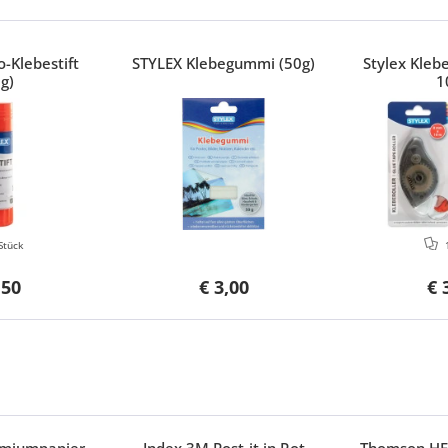
-Klebestift
STYLEX Klebegummi (50g)
Stylex Kleb
g)
1
Stück
,50
€ 3,00
€ 