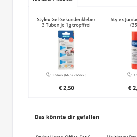
Stylex Gel-Sekundenkleber
Stylex Jumbo
3 Tuben je 1g tropffrei
(35
3 Stück
(66,67 ct/Stck.)
1 
€ 2,50
€ 2
Das könnte dir gefallen