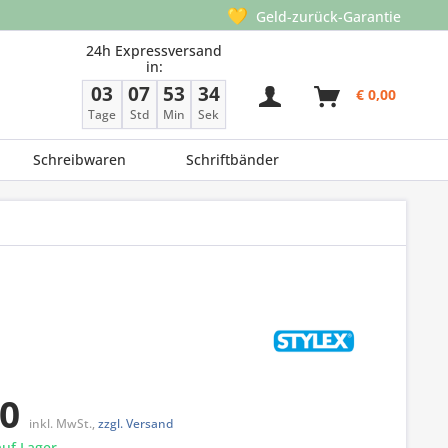
💛
Geld-zurück-Garantie
24h Expressversand
in:
03
07
53
34
€ 0,00
Tage
Std
Min
Sek
Schreibwaren
Schriftbänder
50
inkl. MwSt.,
zzgl. Versand
auf Lager