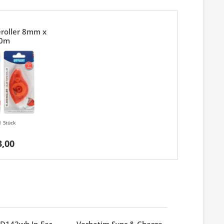
eroller 8mm x
0m
1 Stück
3,00