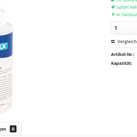
Sofort lie
In Salzbur
Vergleic
Artikel-Nr.:
Kapazität:
gen
0