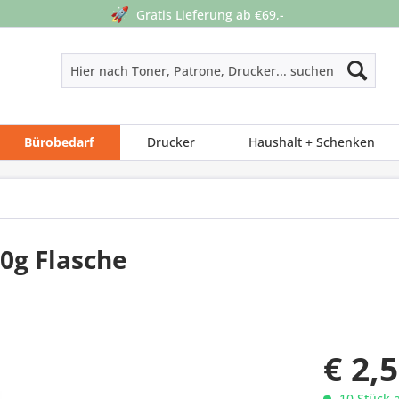
🚀
Gratis Lieferung ab €69,-
Bürobedarf
Drucker
Haushalt + Schenken
00g Flasche
€ 2,
10 Stück 