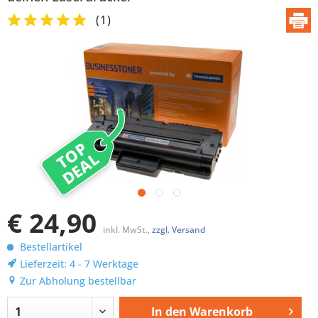
(
1
)
TOP
DEAL
€ 24,90
inkl. MwSt.,
zzgl. Versand
Bestellartikel
Lieferzeit: 4 - 7 Werktage
Zur Abholung bestellbar
In den
Warenkorb