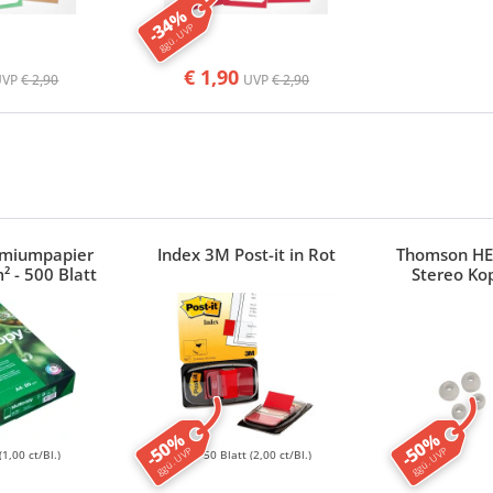
-34%
ggü. UVP
€ 1,90
UVP
€ 2,90
UVP
€ 2,90
emiumpapier
Index 3M Post-it in Rot
Thomson HE
² - 500 Blatt
Stereo Ko
-50%
-50%
ggü. UVP
ggü. UVP
(1,00 ct/Bl.)
50 Blatt
(2,00 ct/Bl.)