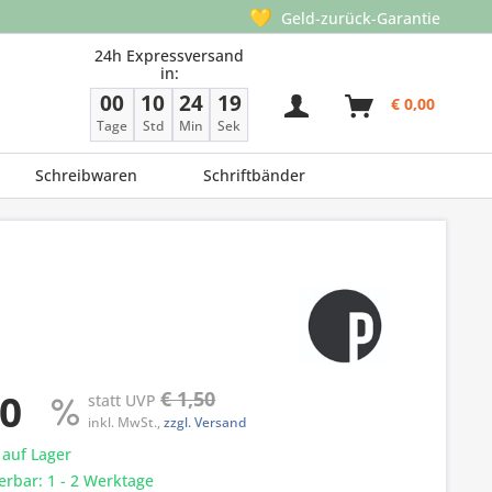
💛
Geld-zurück-Garantie
24h Expressversand
in:
00
10
24
18
€ 0,00
Tage
Std
Min
Sek
Schreibwaren
Schriftbänder
90
€ 1,50
statt UVP
inkl. MwSt.,
zzgl. Versand
 auf Lager
ferbar: 1 - 2 Werktage