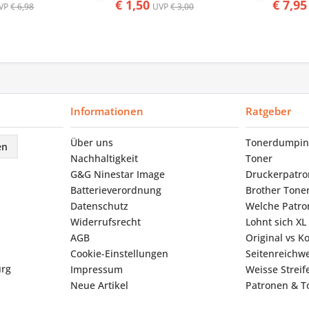
€ 1,50
€ 7,95
VP
€ 6,98
UVP
€ 3,00
Informationen
Ratgeber
Über uns
Tonerdumpin
en
Nachhaltigkeit
Toner
G&G Ninestar Image
Druckerpatr
Batterieverordnung
Brother Tone
Datenschutz
Welche Patron
Widerrufsrecht
Lohnt sich XL
AGB
Original vs K
Cookie-Einstellungen
Seitenreichwe
urg
Impressum
Weisse Strei
Neue Artikel
Patronen & To