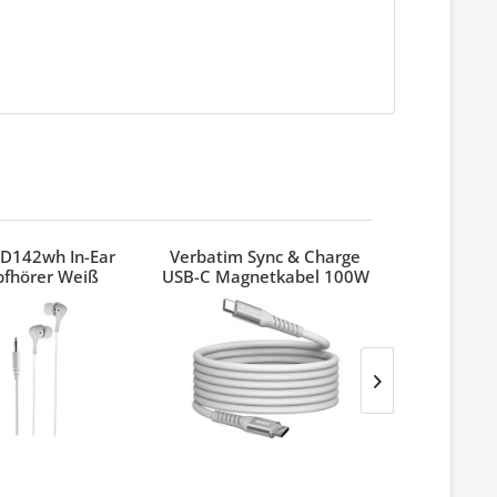
D142wh In-Ear
Verbatim Sync & Charge
Verbatim
pfhörer Weiß
USB-C Magnetkabel 100W
Pinest
Grau