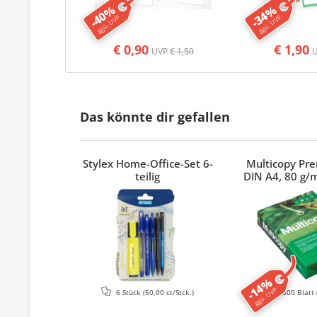
-40%
-34%
ggü. UVP
ggü. UVP
€ 0,90
€ 1,90
UVP
€ 1,50
Das könnte dir gefallen
Stylex Home-Office-Set 6-
Multicopy Pr
teilig
DIN A4, 80 g/m
-14%
ggü. UVP
6 Stück
(50,00 ct/Stck.)
500 Blatt