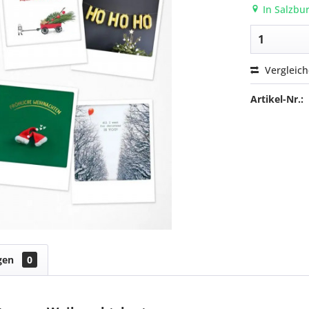
In Salzbur
Vergleic
Artikel-Nr.:
gen
0