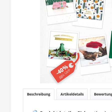
-40%
ggü. UVP
Beschreibung
Artikeldetails
Bewertun