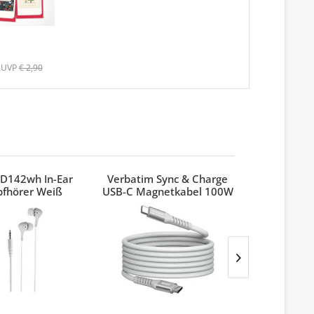
UVP
€ 2,90
D142wh In-Ear
Verbatim Sync & Charge
Verbatim
pfhörer Weiß
USB-C Magnetkabel 100W
Pinest
Grau