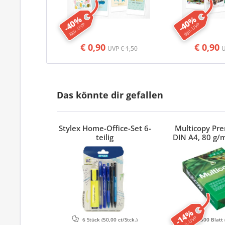
-40%
-40%
ggü. UVP
ggü. UVP
€ 0,90
€ 0,90
UVP
€ 1,50
Das könnte dir gefallen
Stylex Home-Office-Set 6-
Multicopy Pr
teilig
DIN A4, 80 g/m
-14%
ggü. UVP
6 Stück
(50,00 ct/Stck.)
500 Blatt