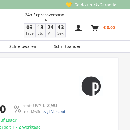
💛
Geld-zurück-Garantie
24h Expressversand
in:
03
18
24
42
€ 0,00
Tage
Std
Min
Sek
Schreibwaren
Schriftbänder
90
€ 2,90
statt UVP
inkl. MwSt.,
zzgl. Versand
auf Lager
ferbar: 1 - 2 Werktage