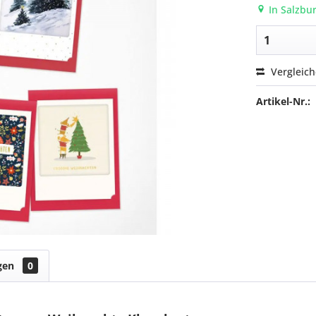
In Salzbur
Vergleic
Artikel-Nr.:
gen
0