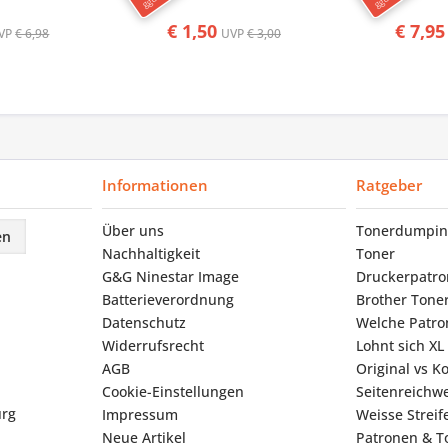
€ 1,50
€ 7,95
VP
€ 6,98
UVP
€ 3,00
Informationen
Ratgeber
Über uns
Tonerdumpin
en
Nachhaltigkeit
Toner
G&G Ninestar Image
Druckerpatr
Batterieverordnung
Brother Tone
Datenschutz
Welche Patron
Widerrufsrecht
Lohnt sich XL
AGB
Original vs K
Cookie-Einstellungen
Seitenreichwe
urg
Impressum
Weisse Strei
Neue Artikel
Patronen & To