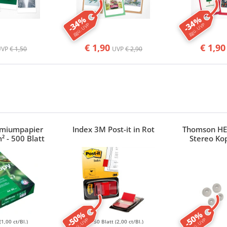
-34%
-34%
ggü. UVP
ggü. UVP
€ 1,90
€ 1,90
UVP
€ 1,50
UVP
€ 2,90
emiumpapier
Index 3M Post-it in Rot
Thomson HE
² - 500 Blatt
Stereo Ko
-50%
-50%
ggü. UVP
ggü. UVP
(1,00 ct/Bl.)
50 Blatt
(2,00 ct/Bl.)