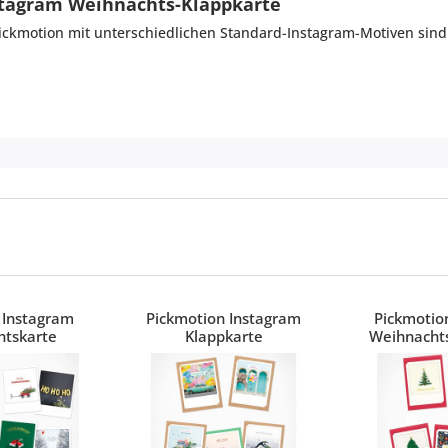
stagram Weihnachts-Klappkarte
ickmotion mit unterschiedlichen Standard-Instagram-Motiven sind 
 Instagram
Pickmotion Instagram
Pickmotio
htskarte
Klappkarte
Weihnachts
10x1