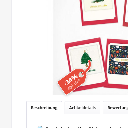
-34%
ggü. UVP
Beschreibung
Artikeldetails
Bewertun