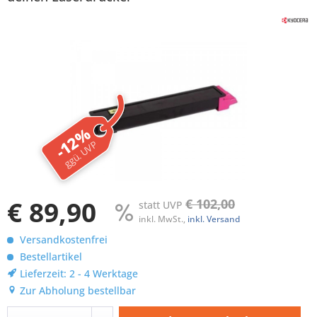
-12%
ggü. UVP
€ 89,90
€ 102,00
statt UVP
inkl. MwSt.,
inkl. Versand
Versandkostenfrei
Bestellartikel
Lieferzeit: 2 - 4 Werktage
Zur Abholung bestellbar