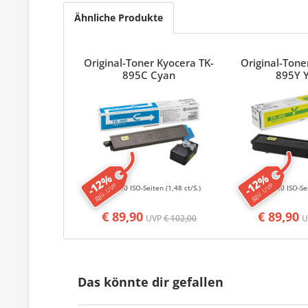
Ähnliche Produkte
Original-Toner Kyocera TK-
Original-Tone
895C Cyan
895Y 
-12%
-12%
ggü. UVP
ggü. UVP
6000 ISO-Seiten
(1,48 ct/S.)
6000 ISO-Se
€ 89,90
€ 89,90
UVP
€ 102,00
Das könnte dir gefallen