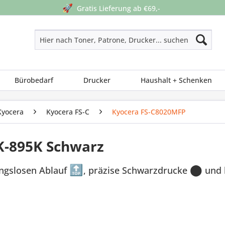
🚀
Gratis Lieferung ab €69,-
Bürobedarf
Drucker
Haushalt + Schenken
Kyocera
Kyocera FS-C
Kyocera FS-C8020MFP
K-895K Schwarz
ungslosen Ablauf
🔝
, präzise Schwarzdrucke
⬤
und 