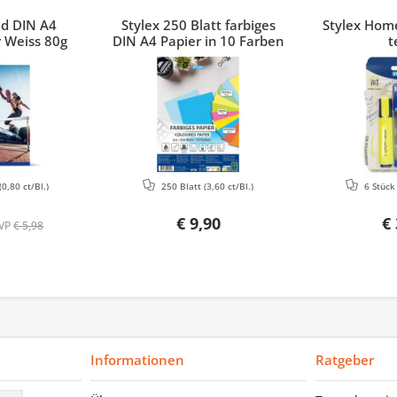
ed DIN A4
Stylex 250 Blatt farbiges
Stylex Home
 Weiss 80g
DIN A4 Papier in 10 Farben
t
(0,80 ct/Bl.)
250 Blatt
(3,60 ct/Bl.)
6 Stüc
€ 9,90
€ 
VP
€ 5,98
Informationen
Ratgeber