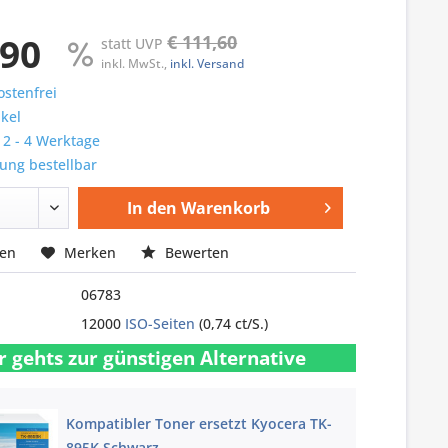
,90
€ 111,60
statt UVP
inkl. MwSt.,
inkl. Versand
stenfrei
ikel
: 2 - 4 Werktage
ung bestellbar
In den
Warenkorb
hen
Merken
Bewerten
06783
12000
ISO-Seiten
(0,74 ct/S.)
r gehts zur günstigen Alternative
Kompatibler Toner ersetzt Kyocera TK-
895K Schwarz