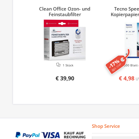
Clean Office Ozon- und
Tecno Spe
Feinstaubfilter
Kopierpapier
-17%
ggü. UVP
1 Stück
500 Blatt
€ 39,90
€ 4,98
U
Shop Service