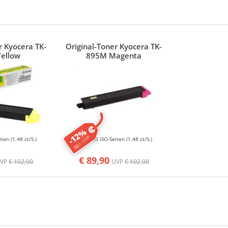
r Kyocera TK-
Original-Toner Kyocera TK-
Yellow
895M Magenta
-12%
ggü. UVP
iten
(1,48 ct/S.)
6000 ISO-Seiten
(1,48 ct/S.)
€ 89,90
UVP
€ 102,00
UVP
€ 102,00