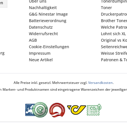
Über uns
Tonerdumpin
en
Nachhaltigkeit
Toner
G&G Ninestar Image
Druckerpatr
Batterieverordnung
Brother Tone
Datenschutz
Welche Patron
Widerrufsrecht
Lohnt sich XL
AGB
Original vs K
Cookie-Einstellungen
Seitenreichwe
urg
Impressum
Weisse Strei
Neue Artikel
Patronen & To
Alle Preise inkl. gesetzl. Mehrwertsteuer zzgl.
Versandkosten
.
ten Marken- und Produktnamen sind eingetragene Warenzeichen der jeweiligen 