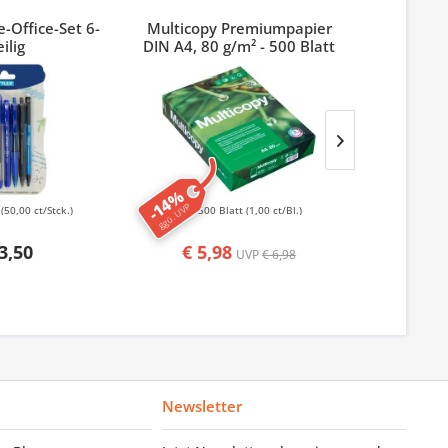
-Office-Set 6-
Multicopy Premiumpapier
Index 3M
eilig
DIN A4, 80 g/m² - 500 Blatt
-14%
-50%
ggü. UVP
ggü. UVP
k
(50,00 ct/Stck.)
500 Blatt
(1,00 ct/Bl.)
50
3,50
€ 5,98
€ 1,
UVP
€ 6,98
Newsletter