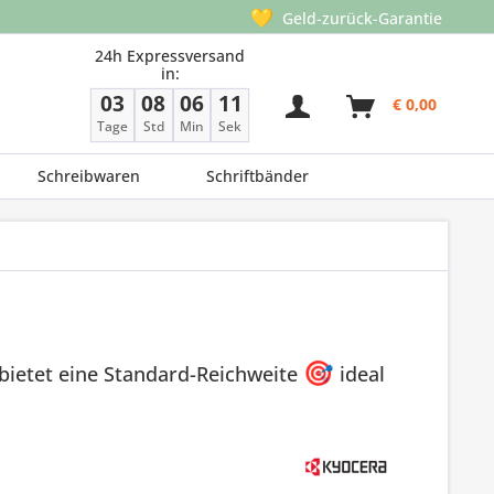
💛
Geld-zurück-Garantie
24h Expressversand
in:
03
08
06
11
€ 0,00
Tage
Std
Min
Sek
Schreibwaren
Schriftbänder
bietet eine Standard-Reichweite
🎯
ideal