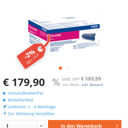
-2%
ggü. UVP
€ 179,90
€ 183,59
statt UVP
inkl. MwSt.,
inkl. Versand
Versandkostenfrei
Bestellartikel
Lieferzeit: 2 - 4 Werktage
Zur Abholung bestellbar
In den
Warenkorb