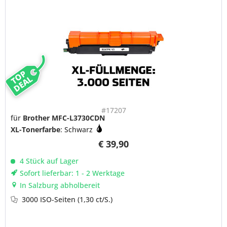
TOP
DEAL
#17207
für
Brother MFC-L3730CDN
XL-Tonerfarbe
: Schwarz
€ 39,90
4 Stück auf Lager
Sofort lieferbar: 1 - 2 Werktage
In Salzburg abholbereit
3000 ISO-Seiten
(1,30 ct/S.)