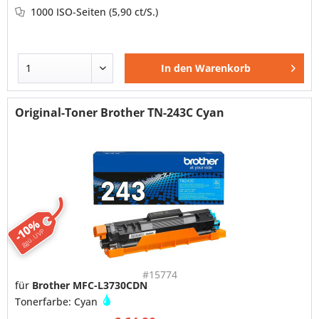
1000 ISO-Seiten
(5,90 ct/S.)
In den
Warenkorb
Original-Toner Brother TN-243C Cyan
-10%
ggü. UVP
#15774
für
Brother MFC-L3730CDN
Tonerfarbe: Cyan