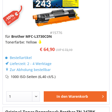
-10%
ggü. UVP
#15776
für
Brother MFC-L3730CDN
Tonerfarbe: Yellow
€ 64,90
UVP
€ 72,19
Bestellartikel
Lieferzeit: 2 - 4 Werktage
Zur Abholung bestellbar
1000 ISO-Seiten
(6,40 ct/S.)
In den
Warenkorb
Original-Toner Doppelpack Brother TN-247BK