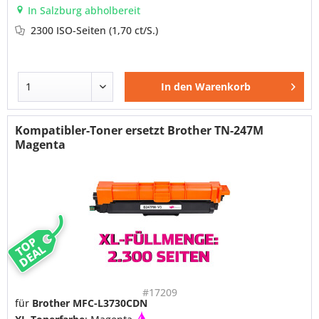
In Salzburg abholbereit
2300 ISO-Seiten
(1,70 ct/S.)
In den
Warenkorb
Kompatibler-Toner ersetzt Brother TN-247M
Magenta
TOP
DEAL
#17209
für
Brother MFC-L3730CDN