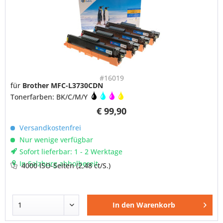
#16019
für
Brother MFC-L3730CDN
Tonerfarben: BK/C/M/Y
€ 99,90
Versandkostenfrei
Nur wenige verfügbar
Sofort lieferbar: 1 - 2 Werktage
In Salzburg abholbereit
4000 ISO-Seiten
(2,48 ct/S.)
In den
Warenkorb