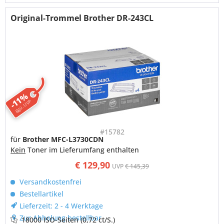
Original-Trommel Brother DR-243CL
-11%
ggü. UVP
#15782
für
Brother MFC-L3730CDN
Kein
Toner im Lieferumfang enthalten
€ 129,90
UVP
€ 145,39
Versandkostenfrei
Bestellartikel
Lieferzeit: 2 - 4 Werktage
Zur Abholung bestellbar
18000 ISO-Seiten
(0,72 ct/S.)