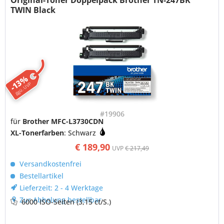
TWIN Black
-13%
ggü. UVP
#19906
für
Brother MFC-L3730CDN
XL-Tonerfarben
: Schwarz
€ 189,90
UVP
€ 217,49
Versandkostenfrei
Bestellartikel
Lieferzeit: 2 - 4 Werktage
Zur Abholung bestellbar
6000 ISO-Seiten
(3,15 ct/S.)