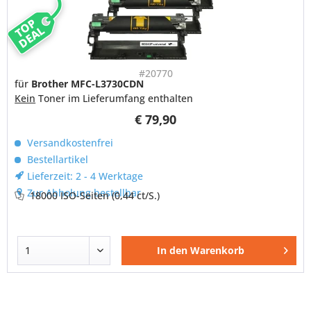
TOP
DEAL
#20770
für
Brother MFC-L3730CDN
Kein
Toner im Lieferumfang enthalten
€ 79,90
Versandkostenfrei
Bestellartikel
Lieferzeit: 2 - 4 Werktage
Zur Abholung bestellbar
18000 ISO-Seiten
(0,44 ct/S.)
In den
Warenkorb