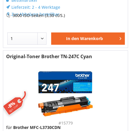
Bestellartikel
Lieferzeit: 2 - 4 Werktage
Zur Abholung bestellbar
3000 ISO-Seiten
(3,30 ct/S.)
In den
Warenkorb
Original-Toner Brother TN-247C Cyan
-8%
ggü. UVP
#15779
für
Brother MFC-L3730CDN