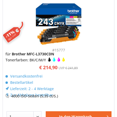
-11%
ggü. UVP
#15777
für
Brother MFC-L3730CDN
Tonerfarben: BK/C/M/Y
€ 214,90
UVP
€ 241,89
Versandkostenfrei
Bestellartikel
Lieferzeit: 2 - 4 Werktage
Zur Abholung bestellbar
4000 ISO-Seiten
(5,35 ct/S.)
In den
Warenkorb