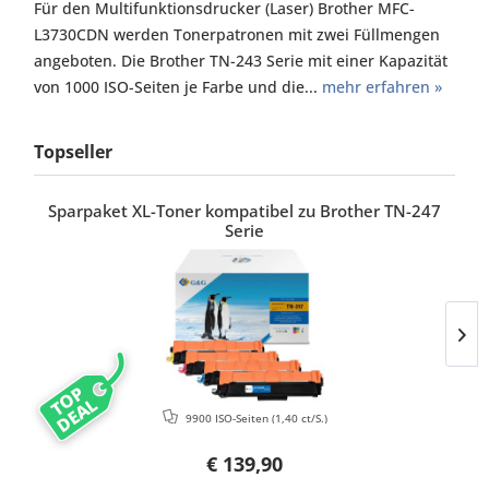
Für den Multifunktionsdrucker (Laser) Brother MFC-
L3730CDN werden Tonerpatronen mit zwei Füllmengen
angeboten. Die Brother TN-243 Serie mit einer Kapazität
von 1000 ISO-Seiten je Farbe und die...
mehr erfahren »
Topseller
Sparpaket XL-Toner kompatibel zu Brother TN-247
Serie
TOP
DEAL
9900 ISO-Seiten
(1,40 ct/S.)
€ 139,90