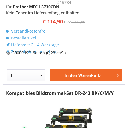
#15784
für
Brother MFC-L3730CDN
Kein
Toner im Lieferumfang enthalten
€ 114,90
UVP
€ 125,19
Versandkostenfrei
Bestellartikel
Lieferzeit: 2 - 4 Werktage
Zur Abholung bestellbar
50000 ISO-Seiten
(0,23 ct/S.)
In den
Warenkorb
Kompatibles Bildtrommel-Set DR-243 BK/C/M/Y