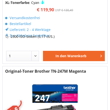
XL-Tonerfarbe
: Cyan
€ 119,90
UVP
€ 130,49
Versandkostenfrei
Bestellartikel
Lieferzeit: 2 - 4 Werktage
Zur Abholung bestellbar
2300 ISO-Seiten
(5,17 ct/S.)
In den
Warenkorb
Original-Toner Brother TN-247M Magenta