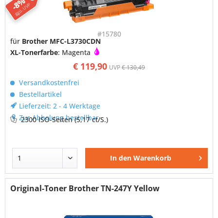
-8%
ggü. UVP
#15780
für
Brother MFC-L3730CDN
XL-Tonerfarbe
: Magenta
€ 119,90
UVP
€ 130,49
Versandkostenfrei
Bestellartikel
Lieferzeit: 2 - 4 Werktage
Zur Abholung bestellbar
2300 ISO-Seiten
(5,17 ct/S.)
In den
Warenkorb
Original-Toner Brother TN-247Y Yellow