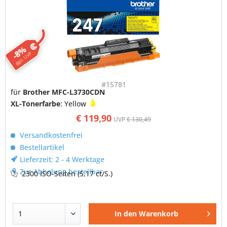
-8%
ggü. UVP
#15781
für
Brother MFC-L3730CDN
XL-Tonerfarbe
: Yellow
€ 119,90
UVP
€ 130,49
Versandkostenfrei
Bestellartikel
Lieferzeit: 2 - 4 Werktage
Zur Abholung bestellbar
2300 ISO-Seiten
(5,17 ct/S.)
In den
Warenkorb