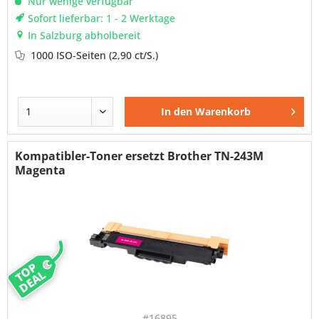
Nur wenige verfügbar
Sofort lieferbar: 1 - 2 Werktage
In Salzburg abholbereit
1000 ISO-Seiten
(2,90 ct/S.)
In den
Warenkorb
Kompatibler-Toner ersetzt Brother TN-243M
Magenta
TOP
DEAL
#16895