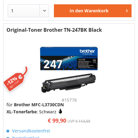
In den
Warenkorb
Original-Toner Brother TN-247BK Black
-12%
ggü. UVP
#15778
für
Brother MFC-L3730CDN
XL-Tonerfarbe
: Schwarz
€ 99,90
UVP
€ 113,59
Versandkostenfrei