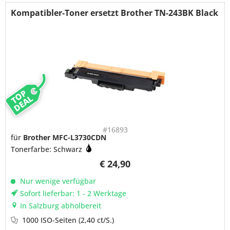
Kompatibler-Toner ersetzt Brother TN-243BK Black
TOP
DEAL
#16893
für
Brother MFC-L3730CDN
Tonerfarbe: Schwarz
€ 24,90
Nur wenige verfügbar
Sofort lieferbar: 1 - 2 Werktage
In Salzburg abholbereit
1000 ISO-Seiten
(2,40 ct/S.)