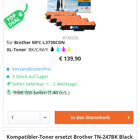
TOP
DEAL
#16024
für
Brother MFC-L3730CDN
XL-Toner
: BK/C/M/Y
€ 139,90
Versandkostenfrei
3 Stück auf Lager
Sofort lieferbar: 1 - 2 Werktage
In Salzburg abholbereit
9900 ISO-Seiten
(1,40 ct/S.)
In den
Warenkorb
Kompatibler-Toner ersetzt Brother TN-247BK Black