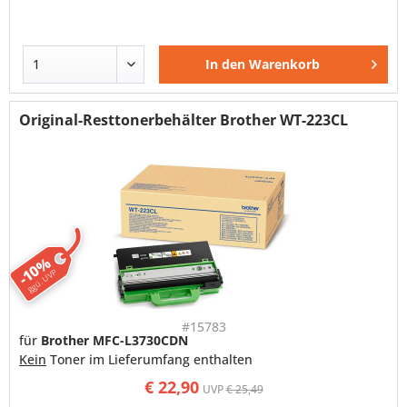
In den
Warenkorb
Original-Resttonerbehälter Brother WT-223CL
-10%
ggü. UVP
#15783
für
Brother MFC-L3730CDN
Kein
Toner im Lieferumfang enthalten
€ 22,90
UVP
€ 25,49