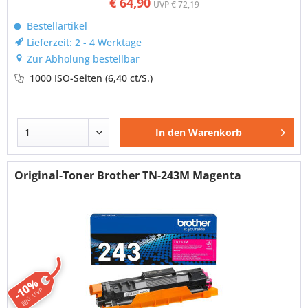
€ 64,90
UVP
€ 72,19
Bestellartikel
Lieferzeit: 2 - 4 Werktage
Zur Abholung bestellbar
1000 ISO-Seiten
(6,40 ct/S.)
In den
Warenkorb
Original-Toner Brother TN-243M Magenta
-10%
ggü. UVP