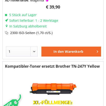
XL-Tonerfarbe
: Magenta
€ 39,90
5 Stück auf Lager
Sofort lieferbar: 1 - 2 Werktage
In Salzburg abholbereit
2300 ISO-Seiten
(1,70 ct/S.)
In den
Warenkorb
Kompatibler-Toner ersetzt Brother TN-247Y Yellow
TOP