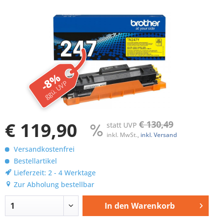
-8%
ggü. UVP
€ 119,90
€ 130,49
statt UVP
inkl. MwSt.,
inkl. Versand
Versandkostenfrei
Bestellartikel
Lieferzeit: 2 - 4 Werktage
Zur Abholung bestellbar
In den
Warenkorb