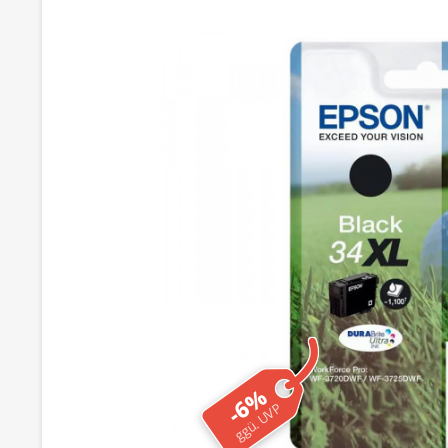
-6%
ggü. UVP