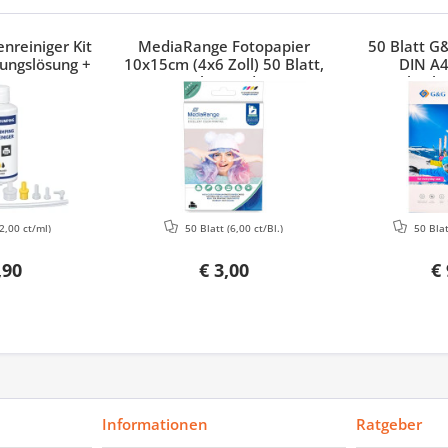
nreiniger Kit
MediaRange Fotopapier
50 Blatt G
ungslösung +
10x15cm (4x6 Zoll) 50 Blatt,
DIN A4
Canon, HP,
glänzend
hochg
Brother
2,00 ct/ml)
50 Blatt
(6,00 ct/Bl.)
50 Bla
,90
€ 3,00
€ 
Informationen
Ratgeber