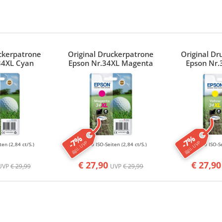
uckerpatrone
Original Druckerpatrone
Original Dr
34XL Cyan
Epson Nr.34XL Magenta
Epson Nr.
-7%
-7%
ggü. UVP
ggü. UVP
iten
(2,84 ct/S.)
950 ISO-Seiten
(2,84 ct/S.)
950 ISO-S
€ 27,90
€ 27,90
UVP
€ 29,99
UVP
€ 29,99