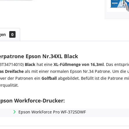
gen
0
erpatrone Epson Nr.34XL Black
3T34714010)
Black
hat eine
XL-Füllmenge von 16,3ml
. Das entspr
as Dreifache
als mit einer normalen Epson Nr.34 Patrone. Um die 
over der Patronen ein
Golfball
abgebildet. Befüllt ist die Patrone m
rqualität.
 Epson Workforce-Drucker:
Epson WorkForce Pro WF-3725DWF