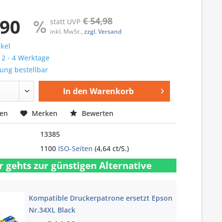
,90
€ 54,98
statt UVP
inkl. MwSt.,
zzgl. Versand
ikel
: 2 - 4 Werktage
ung bestellbar
In den
Warenkorb
hen
Merken
Bewerten
13385
1100
ISO-Seiten
(4,64 ct/S.)
r gehts zur günstigen Alternative
Kompatible Druckerpatrone ersetzt Epson
Nr.34XL Black