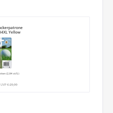
uckerpatrone
34XL Yellow
eiten
(2,84 ct/S.)
UVP
€ 29,99