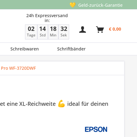
💛
Geld-zurück-Garantie
24h Expressversand
in:
02
14
18
31
€ 0,00
Tage
Std
Min
Sek
Schreibwaren
Schriftbänder
 Pro WF-3720DWF
et eine XL-Reichweite
💪
ideal für deinen