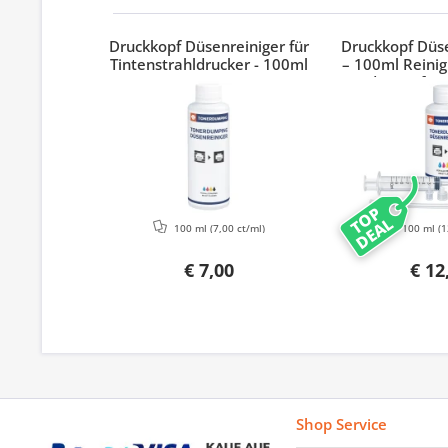
Druckkopf Düsenreiniger für
Druckkopf Düse
Tintenstrahldrucker - 100ml
– 100ml Reinig
Adapter für 
Epson & 
TOP
DEAL
100 ml
(7,00 ct/ml)
100 ml
(1
€ 7,00
€ 12
Shop Service