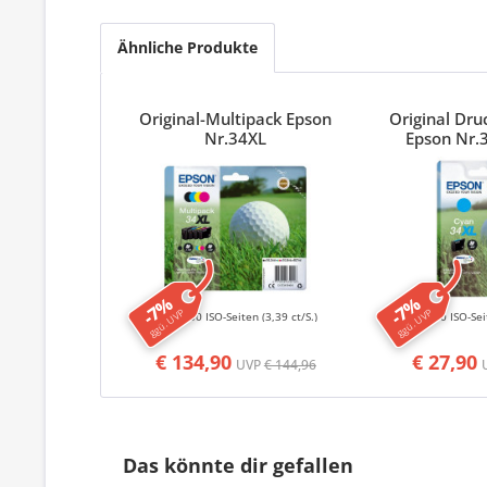
Ähnliche Produkte
Original-Multipack Epson
Original Dr
Nr.34XL
Epson Nr.
-7%
-7%
ggü. UVP
ggü. UVP
3950 ISO-Seiten
(3,39 ct/S.)
950 ISO-Se
€ 134,90
€ 27,90
UVP
€ 144,96
Das könnte dir gefallen