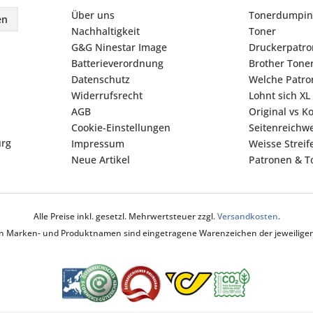
Über uns
Tonerdumpin
en
Nachhaltigkeit
Toner
G&G Ninestar Image
Druckerpatr
Batterieverordnung
Brother Tone
Datenschutz
Welche Patron
Widerrufsrecht
Lohnt sich XL
AGB
Original vs K
Cookie-Einstellungen
Seitenreichwe
urg
Impressum
Weisse Strei
Neue Artikel
Patronen & To
Alle Preise inkl. gesetzl. Mehrwertsteuer zzgl.
Versandkosten
.
ten Marken- und Produktnamen sind eingetragene Warenzeichen der jeweiligen 