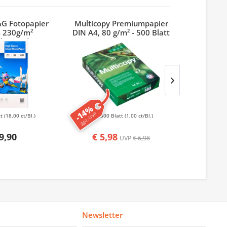
&G Fotopapier
Multicopy Premiumpapier
Stylex Ho
 230g/m²
DIN A4, 80 g/m² - 500 Blatt
länzend
-14%
ggü. UVP
tt
(18,00 ct/Bl.)
500 Blatt
(1,00 ct/Bl.)
6 St
9,90
€ 5,98
UVP
€ 6,98
Newsletter