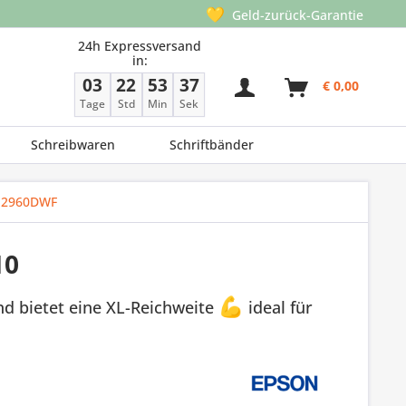
💛
Geld-zurück-Garantie
24h Expressversand
in:
03
22
53
36
€ 0,00
Tage
Std
Min
Sek
Schreibwaren
Schriftbänder
-2960DWF
10
d bietet eine XL-Reichweite
💪
ideal für