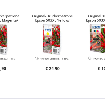
uckerpatrone
Original-Druckerpatrone
Original X
L Magenta/
Epson 503XL Yellow/
Epson 503X
R34010
C13T09R44010
C13T0
iten
(5,11 ct/S.)
470 ISO-Seiten
(5,11 ct/S.)
1960 ISO-
4,90
€ 24,90
€ 1