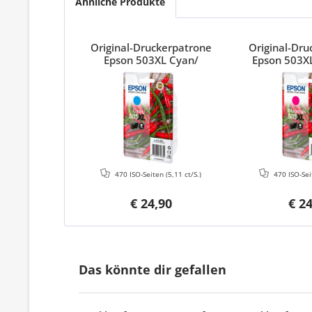
Ähnliche Produkte
Original-Druckerpatrone
Original-Dr
Epson 503XL Cyan/
Epson 503X
C13T09R24010
C13T09
470 ISO-Seiten
(5,11 ct/S.)
470 ISO-Se
€ 24,90
€ 2
Das könnte dir gefallen