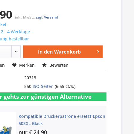
,90
inkl. MwSt.,
zzgl. Versand
ikel
: 2 - 4 Werktage
ung bestellbar
In den
Warenkorb
hen
Merken
Bewerten
20313
550
ISO-Seiten
(6,55 ct/S.)
r gehts zur günstigen Alternative
Kompatible Druckerpatrone ersetzt Epson
503XL Black
nur € 24,90