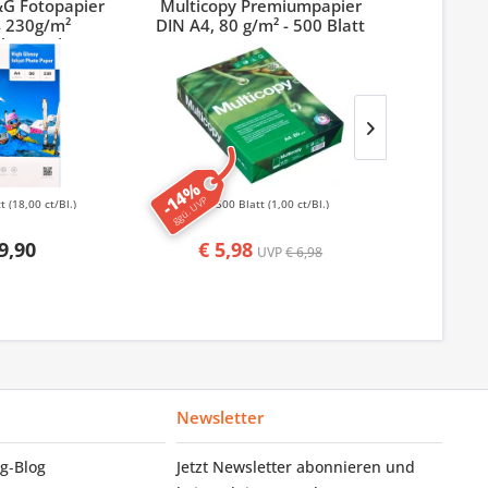
&G Fotopapier
Multicopy Premiumpapier
Stylex Ho
 230g/m²
DIN A4, 80 g/m² - 500 Blatt
länzend
-14%
ggü. UVP
tt
(18,00 ct/Bl.)
500 Blatt
(1,00 ct/Bl.)
6 St
9,90
€ 5,98
UVP
€ 6,98
Newsletter
g‑Blog
Jetzt Newsletter abonnieren und