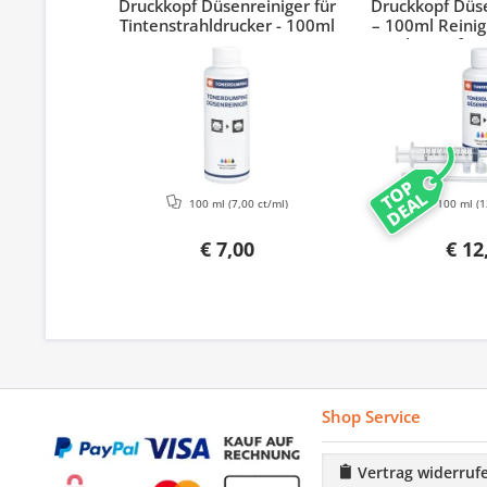
Druckkopf Düsenreiniger für
Druckkopf Düse
Tintenstrahldrucker - 100ml
– 100ml Reinig
Adapter für 
Epson & 
TOP
DEAL
100 ml
(7,00 ct/ml)
100 ml
(1
€ 7,00
€ 12
Shop Service
Vertrag widerruf