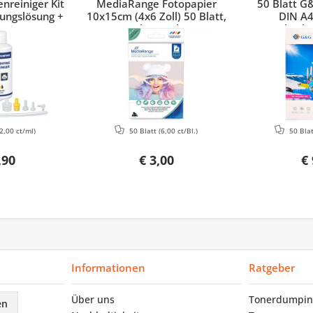
nreiniger Kit
MediaRange Fotopapier
50 Blatt G
ungslösung +
10x15cm (4x6 Zoll) 50 Blatt,
DIN A4
Canon, HP,
glänzend
hochg
Brother
2,00 ct/ml)
50 Blatt
(6,00 ct/Bl.)
50 Bla
,90
€ 3,00
€ 
Informationen
Ratgeber
Über uns
Tonerdumpin
en