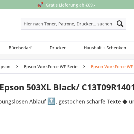
🚀
Gratis Lieferung ab €69,-
Bürobedarf
Drucker
Haushalt + Schenken
Epson
Epson WorkForce WF-Serie
Epson WorkForce WF
 Epson 503XL Black/ C13T09R140
ibungslosen Ablauf
🔝
, gestochen scharfe Texte
◆
un