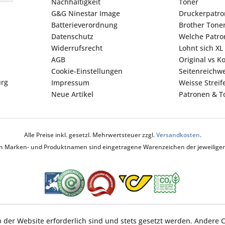
Nachhaltigkeit
Toner
G&G Ninestar Image
Druckerpatr
Batterieverordnung
Brother Tone
Datenschutz
Welche Patron
Widerrufsrecht
Lohnt sich XL
AGB
Original vs K
Cookie-Einstellungen
Seitenreichwe
urg
Impressum
Weisse Strei
Neue Artikel
Patronen & To
Alle Preise inkl. gesetzl. Mehrwertsteuer zzgl.
Versandkosten
.
ten Marken- und Produktnamen sind eingetragene Warenzeichen der jeweiligen 
b der Website erforderlich sind und stets gesetzt werden. Andere C