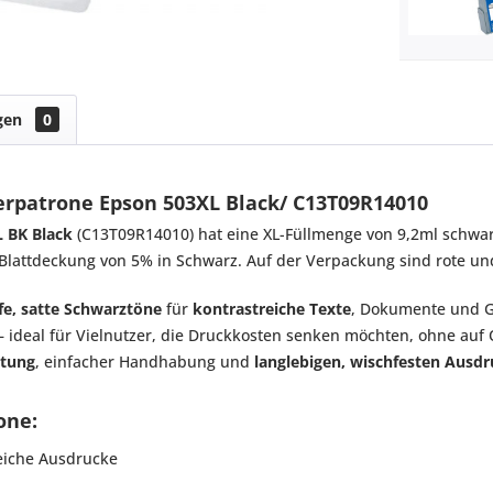
gen
0
erpatrone Epson 503XL Black/ C13T09R14010
L BK Black
(C13T09R14010) hat eine XL-Füllmenge von 9,2ml schwarz
Blattdeckung von 5% in Schwarz. Auf der Verpackung sind rote und
efe, satte Schwarztöne
für
kontrastreiche Texte
, Dokumente und G
– ideal für Vielnutzer, die Druckkosten senken möchten, ohne auf 
stung
, einfacher Handhabung und
langlebigen, wischfesten Ausd
one:
reiche Ausdrucke