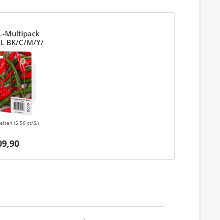
L-Multipack
L BK/C/M/Y/
9R64010
Seiten
(5,56 ct/S.)
09,90