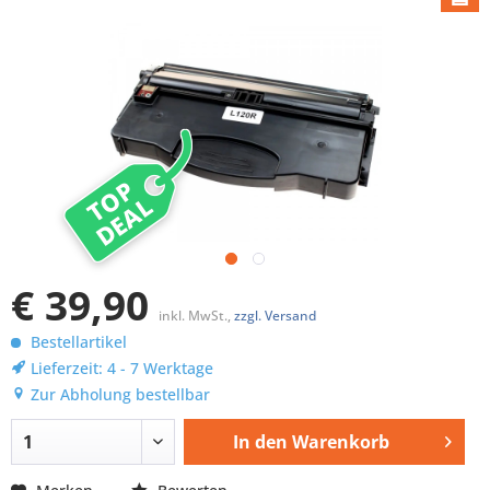
TOP
DEAL
€ 39,90
inkl. MwSt.,
zzgl. Versand
Bestellartikel
Lieferzeit: 4 - 7 Werktage
Zur Abholung bestellbar
In den
Warenkorb