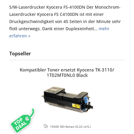
S/W-Laserdrucker Kyocera FS-4100DN Der Monochrom-
Laserdrucker Kyocera FS C4100DN ist mit einer
Druckgeschwindigkeit von 45 Seiten in der Minute sehr
flott unterwegs. Dank einer Duplexeinheit...
mehr
erfahren »
Topseller
Kompatibler Toner ersetzt Kyocera TK-3110/
1T02MT0NL0 Black
TOP
DEAL
15500 ISO-Seiten
(0,22 ct/S.)