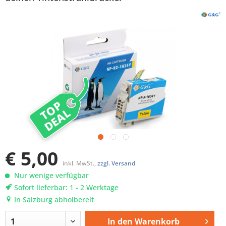
TOP
DEAL
€ 5,00
inkl. MwSt.,
zzgl. Versand
Nur wenige verfügbar
Sofort lieferbar: 1 - 2 Werktage
In Salzburg abholbereit
In den
Warenkorb