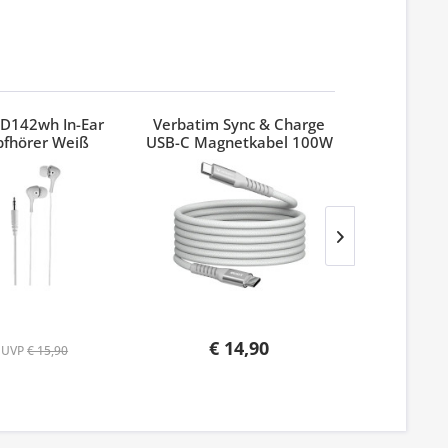
D142wh In-Ear
Verbatim Sync & Charge
Verbatim
pfhörer Weiß
USB-C Magnetkabel 100W
Pinest
Grau
€ 14,90
UVP
€ 15,90