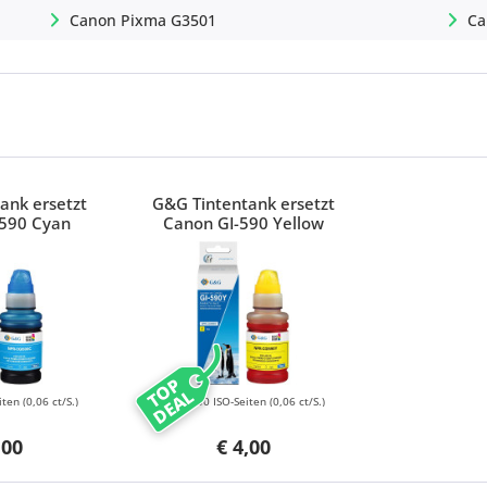
Canon Pixma G3501
Ca
ank ersetzt
G&G Tintentank ersetzt
-590 Cyan
Canon GI-590 Yellow
TOP
DEAL
iten
(0,06 ct/S.)
7000 ISO-Seiten
(0,06 ct/S.)
,00
€ 4,00