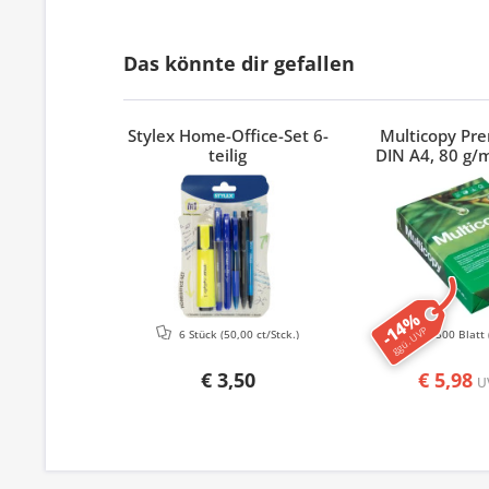
Das könnte dir gefallen
Stylex Home-Office-Set 6-
Multicopy Pr
teilig
DIN A4, 80 g/m
-14%
ggü. UVP
6 Stück
(50,00 ct/Stck.)
500 Blatt
€ 3,50
€ 5,98
U