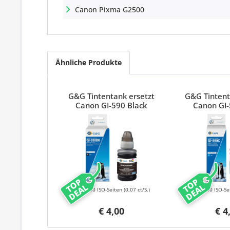
Canon Pixma G2500
Ähnliche Produkte
G&G Tintentank ersetzt
G&G Tintent
Canon GI-590 Black
Canon GI
TOP
TOP
DEAL
DEAL
6000 ISO-Seiten
(0,07 ct/S.)
7000 ISO-Se
€ 4,00
€ 4