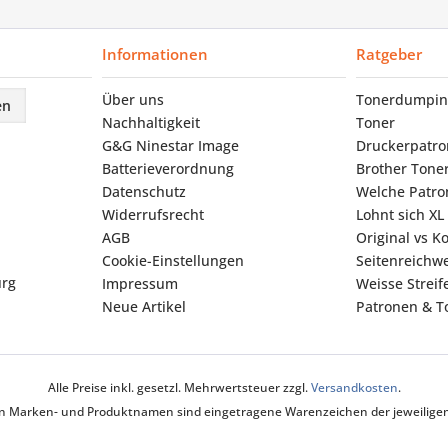
Informationen
Ratgeber
Über uns
Tonerdumpin
en
Nachhaltigkeit
Toner
G&G Ninestar Image
Druckerpatr
Batterieverordnung
Brother Tone
Datenschutz
Welche Patron
Widerrufsrecht
Lohnt sich XL
AGB
Original vs K
Cookie-Einstellungen
Seitenreichwe
urg
Impressum
Weisse Strei
Neue Artikel
Patronen & To
Alle Preise inkl. gesetzl. Mehrwertsteuer zzgl.
Versandkosten
.
ten Marken- und Produktnamen sind eingetragene Warenzeichen der jeweiligen 