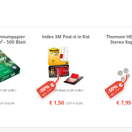
emiumpapier
Index 3M Post-it in Rot
Thomson HE
² - 500 Blatt
Stereo Ko
-50%
-50%
ggü. UVP
ggü. UVP
(1,00 ct/Bl.)
50 Blatt
(2,00 ct/Bl.)
€ 1,50
€ 7,95
VP
€ 6,98
UVP
€ 3,00