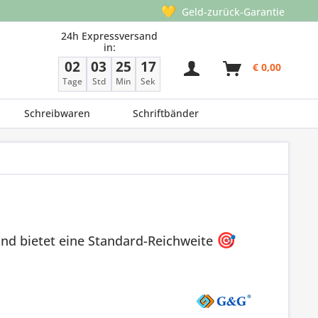
💛
Geld-zurück-Garantie
24h Expressversand
in:
02
03
25
17
€ 0,00
Tage
Std
Min
Sek
Schreibwaren
Schriftbänder
nd bietet eine Standard-Reichweite
🎯