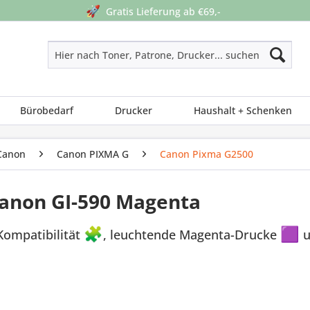
🚀
Gratis Lieferung ab €69,-
Bürobedarf
Drucker
Haushalt + Schenken
Canon
Canon PIXMA G
Canon Pixma G2500
Canon GI-590 Magenta
Kompatibilität
🧩
, leuchtende Magenta-Drucke
🟪
u