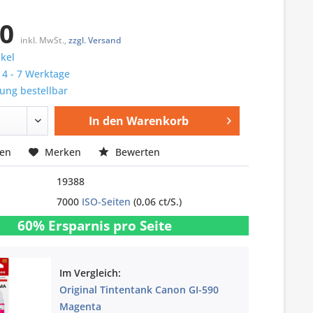
00
inkl. MwSt.,
zzgl. Versand
ikel
: 4 - 7 Werktage
ung bestellbar
In den
Warenkorb
hen
Merken
Bewerten
19388
7000
ISO-Seiten
(0,06 ct/S.)
60% Ersparnis pro Seite
Im Vergleich:
Original Tintentank Canon GI-590
Magenta