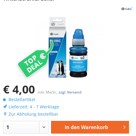
TOP
DEAL
€ 4,00
inkl. MwSt.,
zzgl. Versand
Bestellartikel
Lieferzeit: 4 - 7 Werktage
Zur Abholung bestellbar
In den
Warenkorb