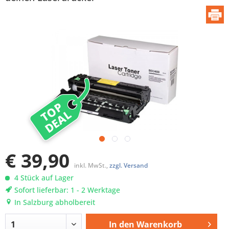
TOP
DEAL
€ 39,90
inkl. MwSt.,
zzgl. Versand
4 Stück auf Lager
Sofort lieferbar: 1 - 2 Werktage
In Salzburg abholbereit
In den
Warenkorb