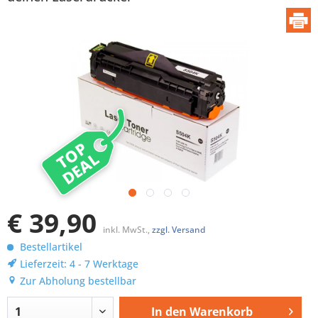
TOP
DEAL
€ 39,90
inkl. MwSt.,
zzgl. Versand
Bestellartikel
Lieferzeit: 4 - 7 Werktage
Zur Abholung bestellbar
In den
Warenkorb