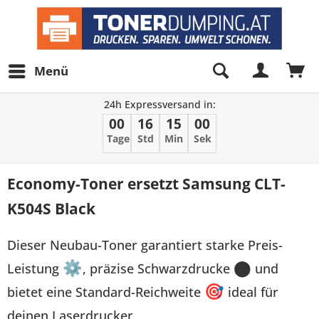
Menü
24h Expressversand in:
00
16
15
00
Tage
Std
Min
Sek
Economy-Toner ersetzt Samsung CLT-
K504S Black
Dieser Neubau-Toner garantiert starke Preis-
Leistung
⚙
, präzise Schwarzdrucke
⬤
und
bietet eine Standard-Reichweite
🎯
ideal für
deinen Laserdrucker