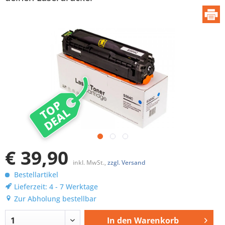
TOP
DEAL
€ 39,90
inkl. MwSt.,
zzgl. Versand
Bestellartikel
Lieferzeit: 4 - 7 Werktage
Zur Abholung bestellbar
In den
Warenkorb