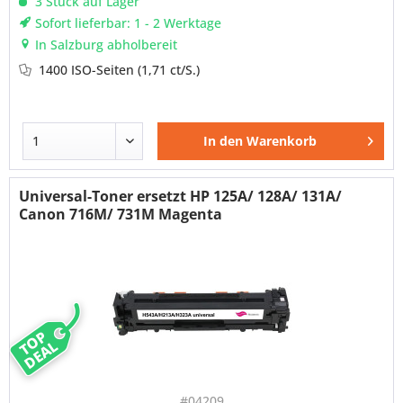
3 Stück auf Lager
Sofort lieferbar: 1 - 2 Werktage
In Salzburg abholbereit
1400 ISO-Seiten
(1,71 ct/S.)
In den
Warenkorb
Universal-Toner ersetzt HP 125A/ 128A/ 131A/
Canon 716M/ 731M Magenta
TOP
DEAL
#04209