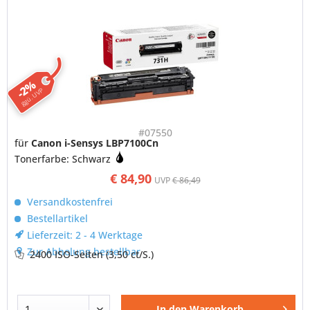
-2%
ggü. UVP
#07550
für
Canon i-Sensys LBP7100Cn
Tonerfarbe: Schwarz
€ 84,90
UVP
€ 86,49
Versandkostenfrei
Bestellartikel
Lieferzeit: 2 - 4 Werktage
Zur Abholung bestellbar
2400 ISO-Seiten
(3,50 ct/S.)
In den
Warenkorb