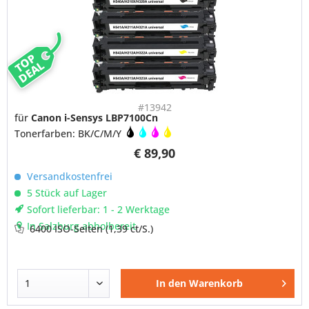
TOP
DEAL
#13942
für
Canon i-Sensys LBP7100Cn
Tonerfarben: BK/C/M/Y
€ 89,90
Versandkostenfrei
5 Stück auf Lager
Sofort lieferbar: 1 - 2 Werktage
In Salzburg abholbereit
6400 ISO-Seiten
(1,39 ct/S.)
In den
Warenkorb