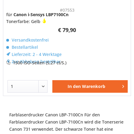
#07553
für
Canon i-Sensys LBP7100Cn
Tonerfarbe: Gelb
€ 79,90
Versandkostenfrei
Bestellartikel
Lieferzeit: 2 - 4 Werktage
Zur Abholung bestellbar
1500 ISO-Seiten
(5,27 ct/S.)
In den
Warenkorb
Farblaserdrucker Canon LBP-7100Cn Für den
Farblaserdrucker Canon LBP-7100Cn wird die Tonerserie
Canon 731 verwendet. Der schwarze Toner hat eine