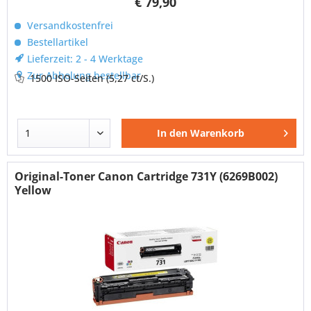
€ 79,90
Versandkostenfrei
Bestellartikel
Lieferzeit: 2 - 4 Werktage
Zur Abholung bestellbar
1500 ISO-Seiten
(5,27 ct/S.)
In den
Warenkorb
Original-Toner Canon Cartridge 731Y (6269B002)
Yellow