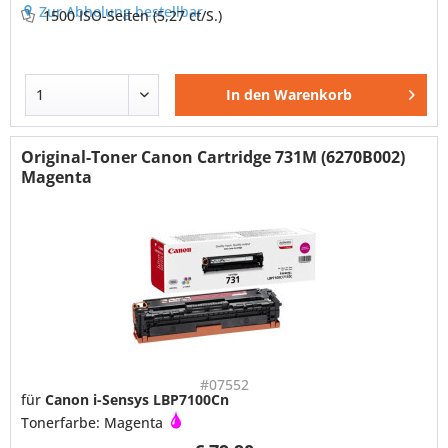
Zur Abholung bestellbar
1500 ISO-Seiten
(5,27 ct/S.)
In den
Warenkorb
Original-Toner Canon Cartridge 731M (6270B002)
Magenta
#07552
für
Canon i-Sensys LBP7100Cn
Tonerfarbe: Magenta