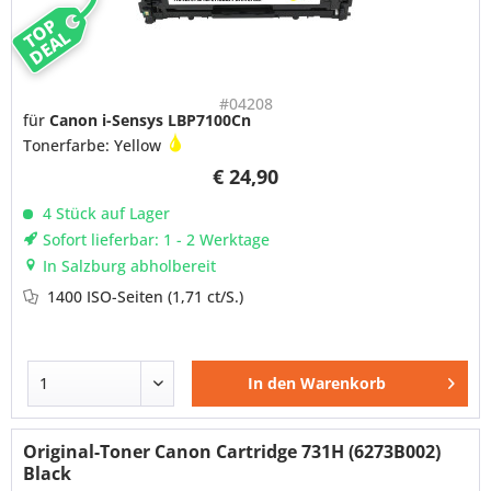
TOP
DEAL
#04208
für
Canon i-Sensys LBP7100Cn
Tonerfarbe: Yellow
€ 24,90
4 Stück auf Lager
Sofort lieferbar: 1 - 2 Werktage
In Salzburg abholbereit
1400 ISO-Seiten
(1,71 ct/S.)
In den
Warenkorb
Original-Toner Canon Cartridge 731H (6273B002)
Black