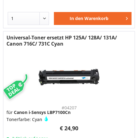
In den
Warenkorb
Universal-Toner ersetzt HP 125A/ 128A/ 131A/
Canon 716C/ 731C Cyan
TOP
DEAL
#04207
für
Canon i-Sensys LBP7100Cn
Tonerfarbe: Cyan
€ 24,90