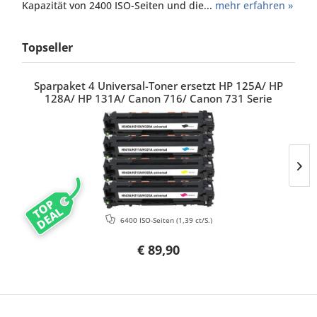
Kapazität von 2400 ISO-Seiten und die...
mehr erfahren »
Topseller
Sparpaket 4 Universal-Toner ersetzt HP 125A/ HP
128A/ HP 131A/ Canon 716/ Canon 731 Serie
TOP
DEAL
6400 ISO-Seiten
(1,39 ct/S.)
€ 89,90