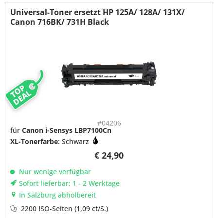
Universal-Toner ersetzt HP 125A/ 128A/ 131X/
Canon 716BK/ 731H Black
TOP
DEAL
#04206
für
Canon i-Sensys LBP7100Cn
XL-Tonerfarbe
: Schwarz
€ 24,90
Nur wenige verfügbar
Sofort lieferbar: 1 - 2 Werktage
In Salzburg abholbereit
2200 ISO-Seiten
(1,09 ct/S.)