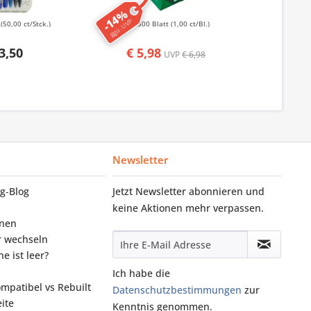
-14%
-50%
ggü. UVP
ggü. UVP
k
(50,00 ct/Stck.)
500 Blatt
(1,00 ct/Bl.)
50
3,50
€ 5,98
€ 1,
UVP
€ 6,98
Newsletter
g‑Blog
Jetzt Newsletter abonnieren und
keine Aktionen mehr verpassen.
onen
r wechseln
e ist leer?
Ich habe die
ompatibel vs Rebuilt
Datenschutzbestimmungen
zur
ite
Kenntnis genommen.