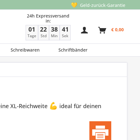
💛
Geld-zurück-Garantie
24h Expressversand
in:
01
22
38
41
€ 0,00
Tage
Std
Min
Sek
Schreibwaren
Schriftbänder
eine XL-Reichweite
💪
ideal für deinen