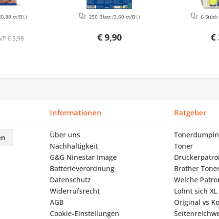
(0,80 ct/Bl.)
250 Blatt
(3,60 ct/Bl.)
6 Stüc
€ 9,90
€ 
VP
€ 5,98
Informationen
Ratgeber
Über uns
Tonerdumpin
en
Nachhaltigkeit
Toner
G&G Ninestar Image
Druckerpatr
Batterieverordnung
Brother Tone
Datenschutz
Welche Patron
Widerrufsrecht
Lohnt sich XL
AGB
Original vs K
Cookie-Einstellungen
Seitenreichwe