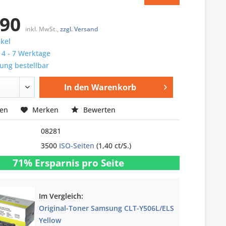
,90
inkl. MwSt.,
zzgl. Versand
ikel
: 4 - 7 Werktage
ung bestellbar
In den
Warenkorb
hen
Merken
Bewerten
08281
3500
ISO-Seiten
(1,40 ct/S.)
71% Ersparnis pro Seite
Im Vergleich:
Original-Toner Samsung CLT-Y506L/ELS
Yellow