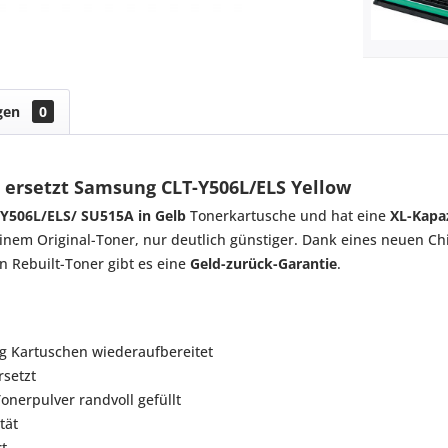
gen
0
 ersetzt Samsung CLT-Y506L/ELS Yellow
-Y506L/ELS/ SU515A in Gelb
Tonerkartusche und hat eine
XL-Kapaz
 einem Original-Toner, nur deutlich günstiger. Dank eines neuen Ch
n Rebuilt-Toner gibt es eine
Geld-zurück-Garantie
.
g Kartuschen wiederaufbereitet
rsetzt
nerpulver randvoll gefüllt
tät
t