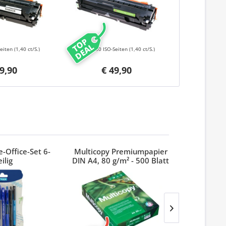
TOP
DEAL
Seiten
(1,40 ct/S.)
3500 ISO-Seiten
(1,40 ct/S.)
9,90
€ 49,90
-Office-Set 6-
Multicopy Premiumpapier
Index 3M
eilig
DIN A4, 80 g/m² - 500 Blatt