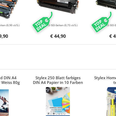
TOP
TOP
DEAL
DEAL
eiten
(0,90 ct/S.)
6000 ISO-Seiten
(0,73 ct/S.)
3500 ISO-
9,90
€ 44,90
€ 4
ed DIN A4
Stylex 250 Blatt farbiges
Stylex Home
 Weiss 80g
DIN A4 Papier in 10 Farben
t