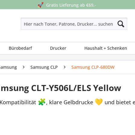
🚀
Gratis Lieferung ab €69,-
Bürobedarf
Drucker
Haushalt + Schenken
Samsung
Samsung CLP
Samsung CLP-680DW
Samsung CLT-Y506L/ELS Yellow
Kompatibilität
🧩
, klare Gelbdrucke
💛
und bietet 