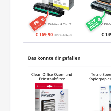
TOP
-9%
DEAL
ggü. UVP
3500 ISO-Seiten
(4,83 ct/S.)
16500 ISO-S
€ 169,90
€ 14
UVP
€ 186,99
Das könnte dir gefallen
Clean Office Ozon- und
Tecno Spe
Feinstaubfilter
Kopierpapier