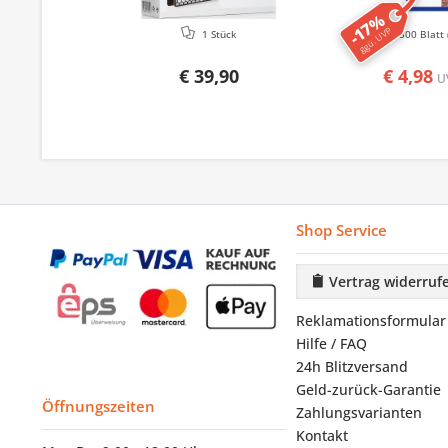
-17%
ggü. UVP
1 Stück
500 Blatt
€ 39,90
€ 4,98
U
Shop Service
Vertrag widerruf
Reklamationsformular
Hilfe / FAQ
24h Blitzversand
Geld-zurück-Garantie
Öffnungszeiten
Zahlungsvarianten
Kontakt