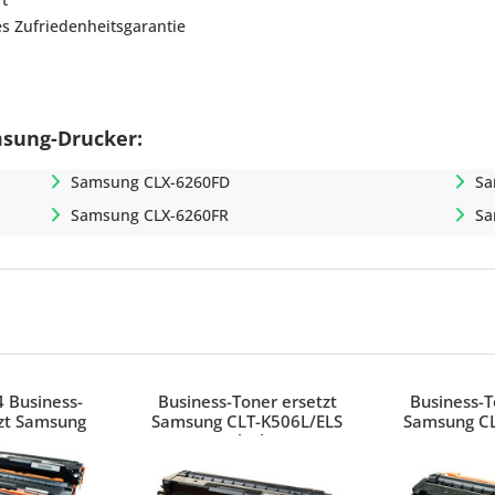
es Zufriedenheitsgarantie
msung-Drucker:
Samsung CLX-6260FD
Sa
Samsung CLX-6260FR
Sa
4 Business-
Business-Toner ersetzt
Business-T
tzt Samsung
Samsung CLT-K506L/ELS
Samsung CL
L Serie
Black
C