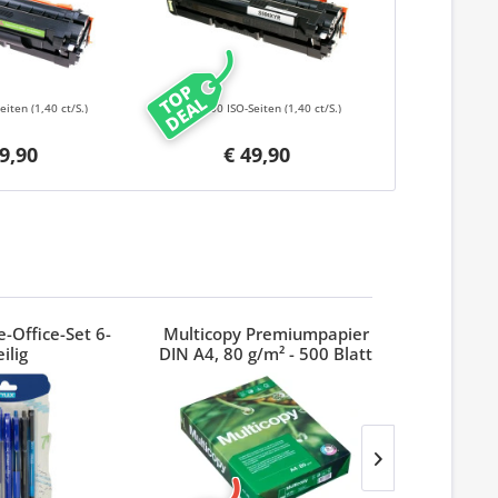
TOP
DEAL
Seiten
(1,40 ct/S.)
3500 ISO-Seiten
(1,40 ct/S.)
9,90
€ 49,90
-Office-Set 6-
Multicopy Premiumpapier
Index 3M
eilig
DIN A4, 80 g/m² - 500 Blatt