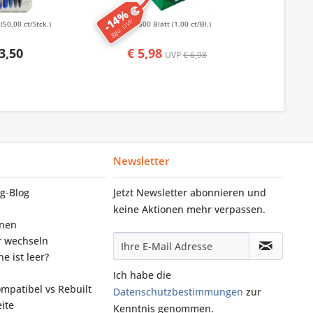
-14%
-50%
ggü. UVP
ggü. UVP
k
(50,00 ct/Stck.)
500 Blatt
(1,00 ct/Bl.)
50
3,50
€ 5,98
€ 1,
UVP
€ 6,98
Newsletter
g‑Blog
Jetzt Newsletter abonnieren und
keine Aktionen mehr verpassen.
onen
r wechseln
e ist leer?
Ich habe die
ompatibel vs Rebuilt
Datenschutzbestimmungen
zur
ite
Kenntnis genommen.