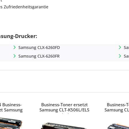
es Zufriedenheitsgarantie
msung-Drucker:
Samsung CLX-6260FD
Sa
Samsung CLX-6260FR
Sa
4 Business-
Business-Toner ersetzt
Business-T
tzt Samsung
Samsung CLT-K506L/ELS
Samsung CL
L Serie
Black
Mag