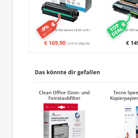
TOP
-9%
DEAL
ggü. UVP
3500 ISO-Seiten
(4,83 ct/S.)
16500 ISO-S
€ 169,90
€ 14
UVP
€ 186,99
Das könnte dir gefallen
Clean Office Ozon- und
Tecno Spe
Feinstaubfilter
Kopierpapier