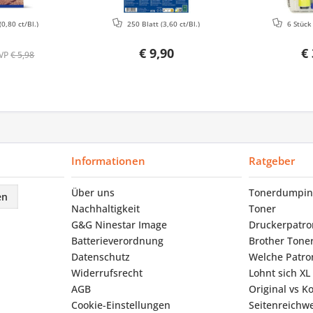
(0,80 ct/Bl.)
250 Blatt
(3,60 ct/Bl.)
6 Stüc
€ 9,90
€ 
VP
€ 5,98
Informationen
Ratgeber
Über uns
Tonerdumpin
en
Nachhaltigkeit
Toner
G&G Ninestar Image
Druckerpatr
Batterieverordnung
Brother Tone
Datenschutz
Welche Patron
Widerrufsrecht
Lohnt sich XL
AGB
Original vs K
Cookie-Einstellungen
Seitenreichwe