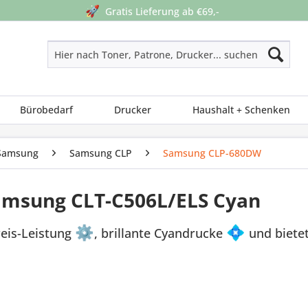
🚀
Gratis Lieferung ab €69,-
Bürobedarf
Drucker
Haushalt + Schenken
Samsung
Samsung CLP
Samsung CLP-680DW
Samsung CLT-C506L/ELS Cyan
reis-Leistung
⚙
, brillante Cyandrucke
💠
und bietet