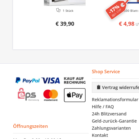
-17%
ggü. UVP
1 Stück
500 Blatt
€ 39,90
€ 4,98
U
Shop Service
Vertrag widerruf
Reklamationsformular
Hilfe / FAQ
24h Blitzversand
Geld-zurück-Garantie
Öffnungszeiten
Zahlungsvarianten
Kontakt