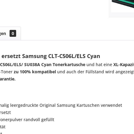
gen
0
 ersetzt Samsung CLT-C506L/ELS Cyan
-C506L/ELS/ SU038A Cyan Tonerkartusche
und hat eine
XL-Kapazi
t-Toner
zu 100% kompatibel
und auch der Füllstand wird angezeigt
arantie.
malig leergedruckte Original Samsung Kartuschen verwendet
rsetzt
nerpulver randvoll gefüllt
tät
t