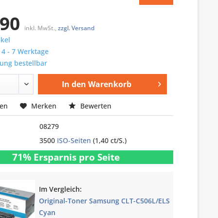
,90
inkl. MwSt.,
zzgl. Versand
ikel
: 4 - 7 Werktage
ung bestellbar
In den
Warenkorb
hen
Merken
Bewerten
08279
3500
ISO-Seiten
(1,40 ct/S.)
71% Ersparnis pro Seite
Im Vergleich:
Original-Toner Samsung CLT-C506L/ELS
Cyan