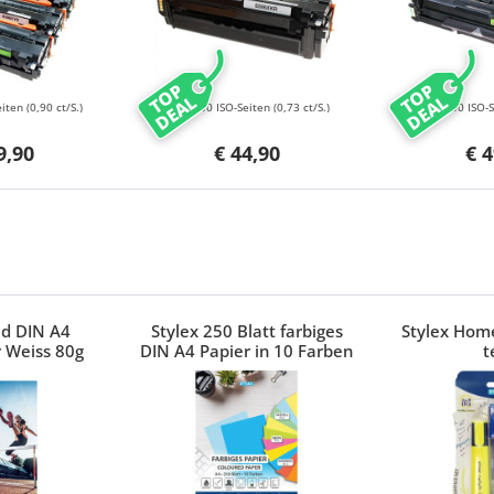
TOP
TOP
DEAL
DEAL
eiten
(0,90 ct/S.)
6000 ISO-Seiten
(0,73 ct/S.)
3500 ISO-
9,90
€ 44,90
€ 4
ed DIN A4
Stylex 250 Blatt farbiges
Stylex Home
 Weiss 80g
DIN A4 Papier in 10 Farben
t