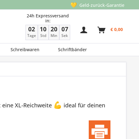
💛
Geld-zurück-Garantie
24h Expressversand
in:
02
10
20
07
€ 0,00
Tage
Std
Min
Sek
Schreibwaren
Schriftbänder
 eine XL-Reichweite
💪
ideal für deinen