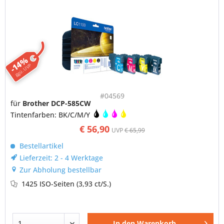
-14%
ggü. UVP
#04569
für
Brother DCP-585CW
Tintenfarben: BK/C/M/Y
€ 56,90
UVP
€ 65,99
Bestellartikel
Lieferzeit: 2 - 4 Werktage
Zur Abholung bestellbar
1425 ISO-Seiten
(3,93 ct/S.)
In den
Warenkorb