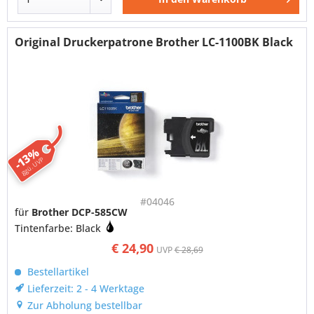
Original Druckerpatrone Brother LC-1100BK Black
-13%
ggü. UVP
#04046
für
Brother DCP-585CW
Tintenfarbe: Black
€ 24,90
UVP
€ 28,69
Bestellartikel
Lieferzeit: 2 - 4 Werktage
Zur Abholung bestellbar