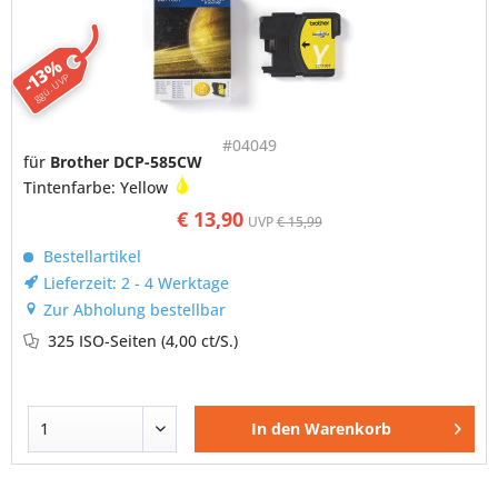
-13%
ggü. UVP
#04049
für
Brother DCP-585CW
Tintenfarbe: Yellow
€ 13,90
UVP
€ 15,99
Bestellartikel
Lieferzeit: 2 - 4 Werktage
Zur Abholung bestellbar
325 ISO-Seiten
(4,00 ct/S.)
In den
Warenkorb