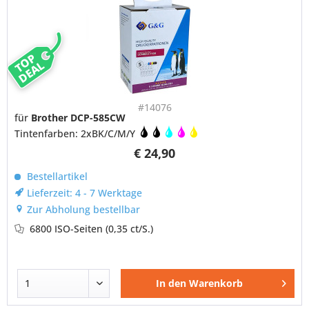
TOP
DEAL
#14076
für
Brother DCP-585CW
Tintenfarben: 2xBK/C/M/Y
€ 24,90
Bestellartikel
Lieferzeit: 4 - 7 Werktage
Zur Abholung bestellbar
6800 ISO-Seiten
(0,35 ct/S.)
In den
Warenkorb