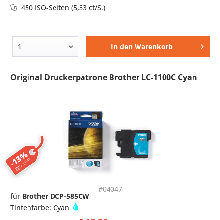
450 ISO-Seiten
(5,33 ct/S.)
In den
Warenkorb
Original Druckerpatrone Brother LC-1100C Cyan
-13%
ggü. UVP
#04047
für
Brother DCP-585CW
Tintenfarbe: Cyan