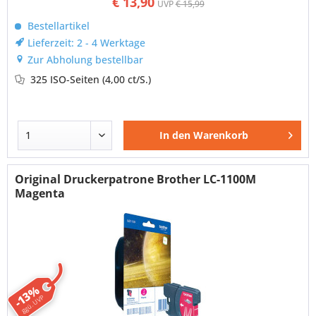
€ 13,90
UVP
€ 15,99
Bestellartikel
Lieferzeit: 2 - 4 Werktage
Zur Abholung bestellbar
325 ISO-Seiten
(4,00 ct/S.)
In den
Warenkorb
Original Druckerpatrone Brother LC-1100M
Magenta
-13%
ggü. UVP