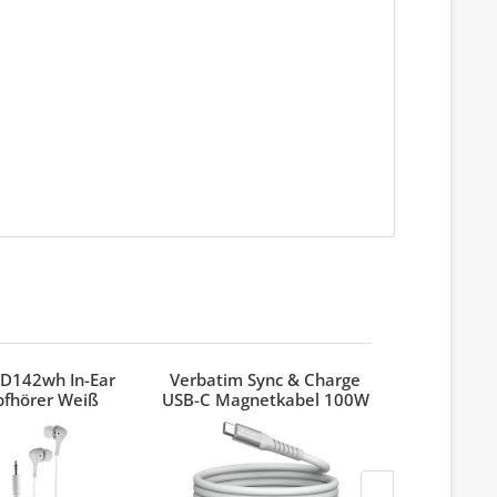
D142wh In-Ear
Verbatim Sync & Charge
Verbatim
pfhörer Weiß
USB-C Magnetkabel 100W
Pinest
Grau