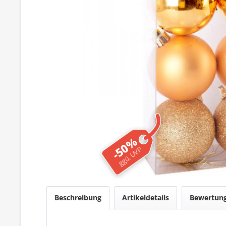
-50%
ggü. UVP
Beschreibung
Artikeldetails
Bewertun