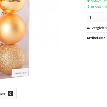
Sofort lie
In Salzbur
Vergleic
Artikel-Nr.:
gen
0