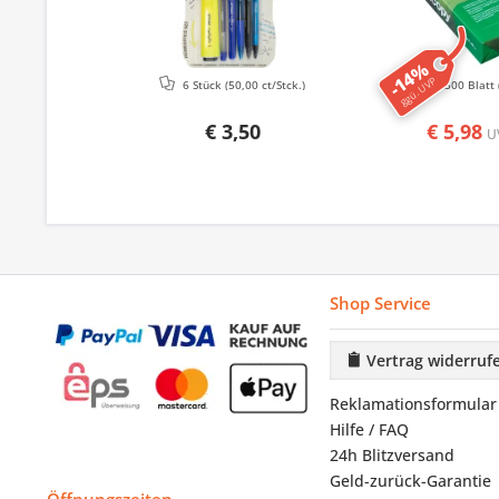
-14%
ggü. UVP
6 Stück
(50,00 ct/Stck.)
500 Blatt
€ 3,50
€ 5,98
U
Shop Service
Vertrag widerruf
Reklamationsformular
Hilfe / FAQ
24h Blitzversand
Geld-zurück-Garantie