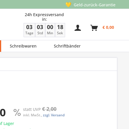
💛
Geld-zurück-Garantie
24h Expressversand
in:
03
03
00
17
€ 0,00
Tage
Std
Min
Sek
Schreibwaren
Schriftbänder
00
€ 2,00
statt UVP
inkl. MwSt.,
zzgl. Versand
f Lager