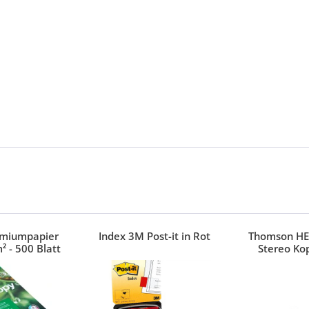
emiumpapier
Index 3M Post-it in Rot
Thomson HE
² - 500 Blatt
Stereo Ko