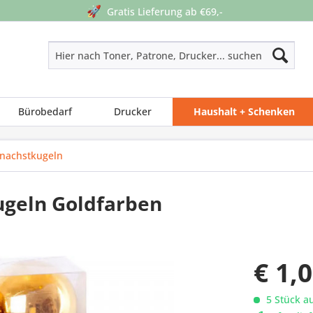
🚀
Gratis Lieferung ab €69,-
Bürobedarf
Drucker
Haushalt + Schenken
nachstkugeln
ugeln Goldfarben
€ 1,
5 Stück au