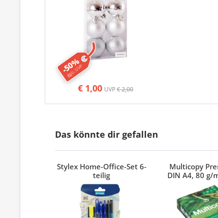
-50%
ggü. UVP
€ 1,00
UVP
€ 2,00
Das könnte dir gefallen
Stylex Home-Office-Set 6-
Multicopy Pr
teilig
DIN A4, 80 g/m