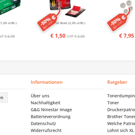
-50%
-50%
ggü. UVP
ggü. UVP
(1,00 ct/Bl.)
50 Blatt
(2,00 ct/Bl.)
€ 1,50
€ 7,95
VP
€ 6,98
UVP
€ 3,00
Informationen
Ratgeber
Über uns
Tonerdumpin
en
Nachhaltigkeit
Toner
G&G Ninestar Image
Druckerpatr
Batterieverordnung
Brother Tone
Datenschutz
Welche Patron
Widerrufsrecht
Lohnt sich XL