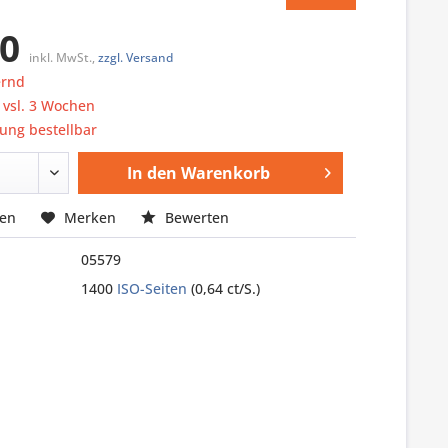
90
inkl. MwSt.,
zzgl. Versand
ernd
: vsl. 3 Wochen
ung bestellbar
In den
Warenkorb
hen
Merken
Bewerten
05579
1400
ISO-Seiten
(0,64 ct/S.)