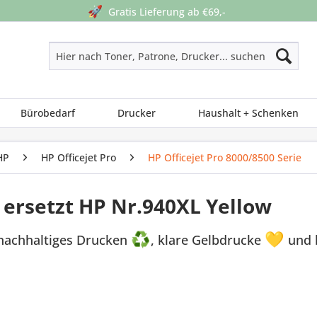
🚀
Gratis Lieferung ab €69,-
Bürobedarf
Drucker
Haushalt + Schenken
HP
HP Officejet Pro
HP Officejet Pro 8000/8500 Serie
rsetzt HP Nr.940XL Yellow
 nachhaltiges Drucken
♻
, klare Gelbdrucke
💛
und b