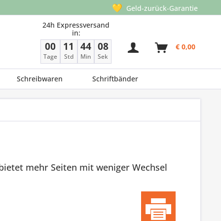
💛
Geld-zurück-Garantie
24h Expressversand
in:
00
11
44
07
€ 0,00
Tage
Std
Min
Sek
Schreibwaren
Schriftbänder
ietet mehr Seiten mit weniger Wechsel