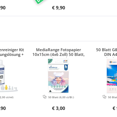
,90
€ 9,90
nreiniger Kit
MediaRange Fotopapier
50 Blatt G
ungslösung +
10x15cm (4x6 Zoll) 50 Blatt,
DIN A4
Canon, HP,
glänzend
hochg
Brother
2,00 ct/ml)
50 Blatt
(6,00 ct/Bl.)
50 Bla
,90
€ 3,00
€ 