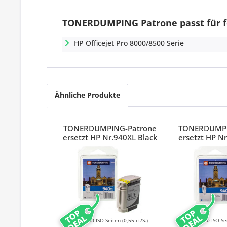
TONERDUMPING Patrone passt für f
HP Officejet Pro 8000/8500 Serie
Ähnliche Produkte
TONERDUMPING-Patrone
TONERDUMPI
ersetzt HP Nr.940XL Black
ersetzt HP N
TOP
TOP
DEAL
DEAL
2200 ISO-Seiten
(0,55 ct/S.)
1400 ISO-Se