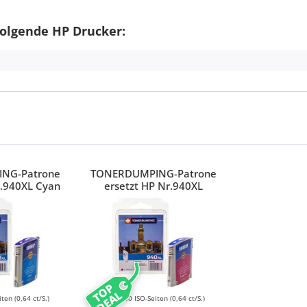
olgende HP Drucker:
NG-Patrone
TONERDUMPING-Patrone
r.940XL Cyan
ersetzt HP Nr.940XL
Magenta
TOP
DEAL
iten
(0,64 ct/S.)
1400 ISO-Seiten
(0,64 ct/S.)