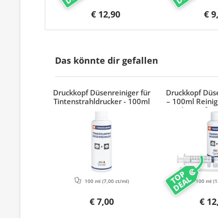
€ 12,90
€ 9
Das könnte dir gefallen
Druckkopf Düsenreiniger für
Druckkopf Düse
Tintenstrahldrucker - 100ml
– 100ml Reinig
Adapter für 
Epson & 
TOP
DEAL
100 ml
(7,00 ct/ml)
100 ml
(1
€ 7,00
€ 12