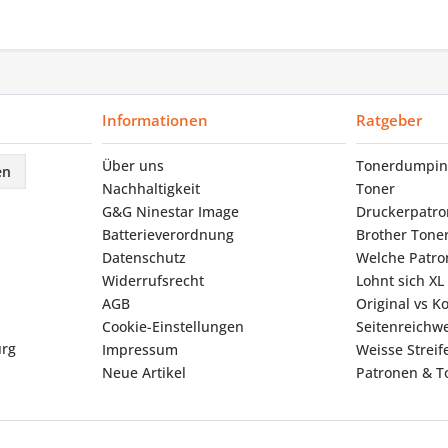
Informationen
Ratgeber
Über uns
Tonerdumpin
en
Nachhaltigkeit
Toner
G&G Ninestar Image
Druckerpatr
Batterieverordnung
Brother Tone
Datenschutz
Welche Patron
Widerrufsrecht
Lohnt sich XL
AGB
Original vs K
Cookie-Einstellungen
Seitenreichwe
urg
Impressum
Weisse Strei
Neue Artikel
Patronen & To