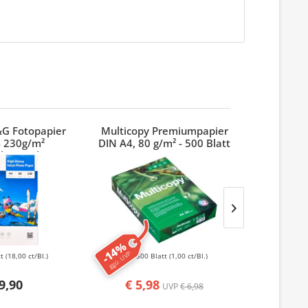
&G Fotopapier
Multicopy Premiumpapier
Stylex Ho
 230g/m²
DIN A4, 80 g/m² - 500 Blatt
länzend
-14%
ggü. UVP
tt
(18,00 ct/Bl.)
500 Blatt
(1,00 ct/Bl.)
6 St
9,90
€ 5,98
UVP
€ 6,98