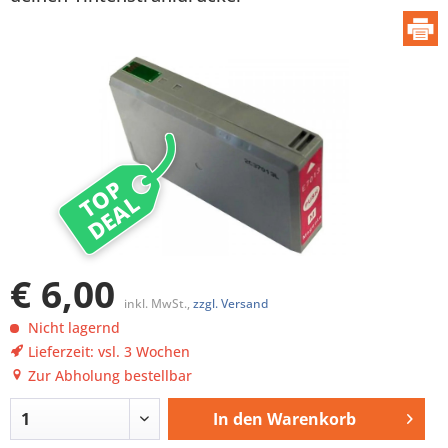
TOP
DEAL
€ 6,00
inkl. MwSt.,
zzgl. Versand
Nicht lagernd
Lieferzeit: vsl. 3 Wochen
Zur Abholung bestellbar
In den
Warenkorb