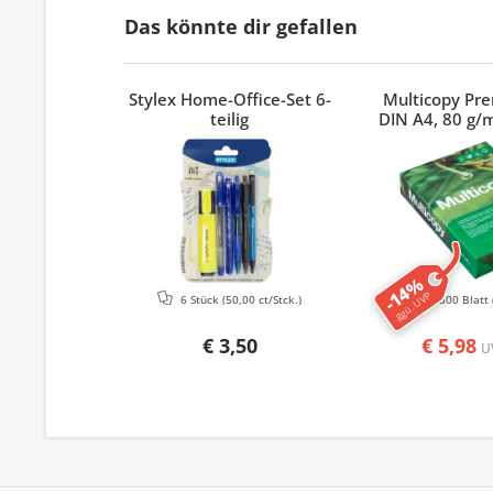
Das könnte dir gefallen
Stylex Home-Office-Set 6-
Multicopy Pr
teilig
DIN A4, 80 g/m
-14%
ggü. UVP
6 Stück
(50,00 ct/Stck.)
500 Blatt
€ 3,50
€ 5,98
U