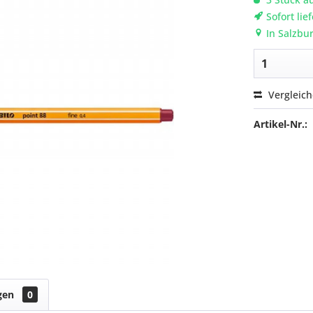
Sofort lie
In Salzbur
Vergleic
Artikel-Nr.:
gen
0