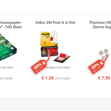
emiumpapier
Index 3M Post-it in Rot
Thomson HE
² - 500 Blatt
Stereo Ko
-50%
-50%
ggü. UVP
ggü. UVP
(1,00 ct/Bl.)
50 Blatt
(2,00 ct/Bl.)
€ 1,50
€ 7,95
VP
€ 6,98
UVP
€ 3,00