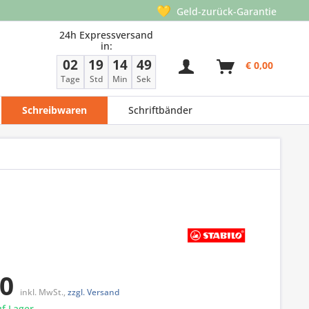
💛
Geld-zurück-Garantie
24h Expressversand
in:
02
19
14
49
€ 0,00
Tage
Std
Min
Sek
Schreibwaren
Schriftbänder
00
inkl. MwSt.,
zzgl. Versand
f Lager