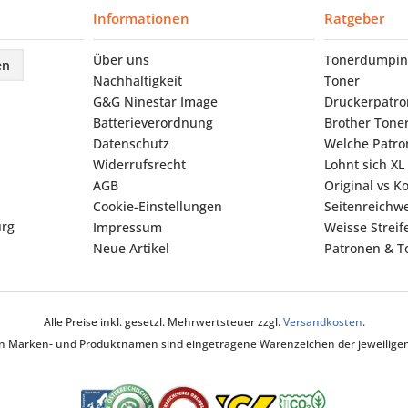
Informationen
Ratgeber
Über uns
Tonerdumpin
en
Nachhaltigkeit
Toner
G&G Ninestar Image
Druckerpatr
Batterieverordnung
Brother Tone
Datenschutz
Welche Patron
Widerrufsrecht
Lohnt sich XL
AGB
Original vs K
Cookie-Einstellungen
Seitenreichwe
urg
Impressum
Weisse Strei
Neue Artikel
Patronen & To
Alle Preise inkl. gesetzl. Mehrwertsteuer zzgl.
Versandkosten
.
ten Marken- und Produktnamen sind eingetragene Warenzeichen der jeweiligen 