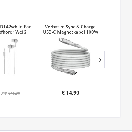
D142wh In-Ear
Verbatim Sync & Charge
Verbatim
pfhörer Weiß
USB-C Magnetkabel 100W
Pinest
Grau
€ 14,90
UVP
€ 15,90