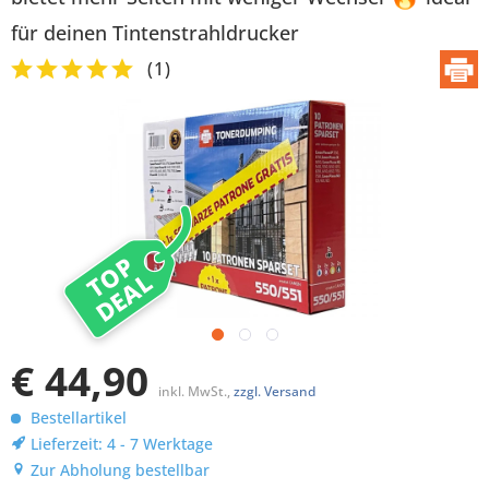
für deinen Tintenstrahldrucker
(
1
)
TOP
DEAL
€ 44,90
inkl. MwSt.,
zzgl. Versand
Bestellartikel
Lieferzeit: 4 - 7 Werktage
Zur Abholung bestellbar