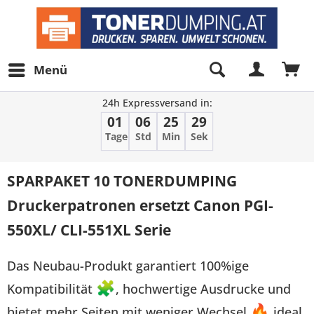
Menü
24h Expressversand in:
01
06
25
29
Tage
Std
Min
Sek
SPARPAKET 10 TONERDUMPING
Druckerpatronen ersetzt Canon PGI-
550XL/ CLI-551XL Serie
Das Neubau-Produkt garantiert 100%ige
Kompatibilität
🧩
, hochwertige Ausdrucke und
bietet mehr Seiten mit weniger Wechsel
🔥
ideal